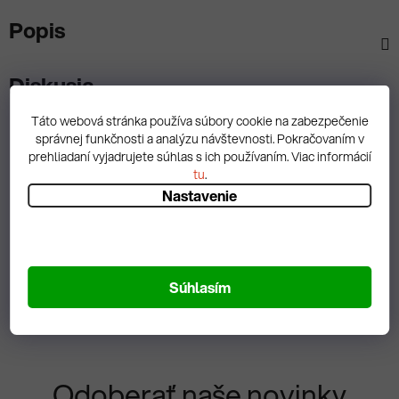
Popis
Diskusia
Táto webová stránka používa súbory cookie na zabezpečenie
správnej funkčnosti a analýzu návštevnosti. Pokračovaním v
prehliadaní vyjadrujete súhlas s ich používaním. Viac informácií
tu
.
Spätná väzba
Nastavenie
Zobrazit hodnotenie
Súhlasím
Odoberať naše novinky