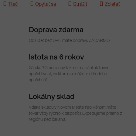
Tlač
Opýtať sa
Strážiť
Zdieľať
Doprava zdarma
Od 60 € bez DPH máte dopravu ZADARMO
Istota na 6 rokov
Záruka 72 mesiacov takmer na všetok tovar –
spoľahlivosť, na ktorú sa môžete dlhodobo
spoľahnúť.
Lokálny sklad
Vďaka skladu v Novom Meste nad Váhom máte
tovar vždy rýchlo k dispozícii. Expedujeme priamo z
regiónu, bez čakania.