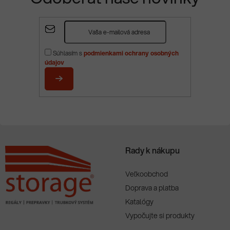
Z
á
p
Súhlasím s
podmienkami ochrany osobných
ä
údajov
t
i
PRIHLÁSIŤ
e
SA
Rady k nákupu
Veľkoobchod
Doprava a platba
Katalógy
Vypočujte si produkty