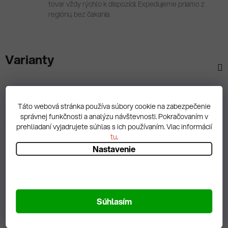
tovar vždy rýchlo k dispozícii. Expedujeme priamo z
regiónu, bez čakania.
Varianty
Popis
Táto webová stránka používa súbory cookie na zabezpečenie
správnej funkčnosti a analýzu návštevnosti. Pokračovaním v
Diskusia
prehliadaní vyjadrujete súhlas s ich používaním. Viac informácií
tu
.
Nastavenie
Spätná väzba
Súhlasím