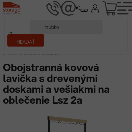
Prejsť
NÁK
na
obsah
KOŠÍ
Domov
HĽADAŤ
/
Kovový nábytok
/
Dielenský nábytok
/
Šatňa a školstvo
/
Lavičky a
doplnky do šatne
/
Obojstranná kovová lavička s drevenými doskami
a vešiakmi na oblečenie Lsz 2a
Obojstranná kovová
lavička s drevenými
doskami a vešiakmi na
oblečenie Lsz 2a