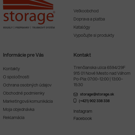
Veľkoobchod
Doprava a platba
Katalógy
Vypočujte si produkty
Informácie pre Vás
Kontakt
Trenčianska ulica 6594/29F
Kontakty
915 01 Nové Mesto nad Váhom
O spoločnosti
Po-Pia: 07:00–12:00 | 13:00–
15:30
Ochrana osobných údajov
Obchodné podmienky
storage@storage.sk
Marketingová komunikácia
(+421) 902 338 338
Moja objednávka
Instagram
Reklamácia
Facebook