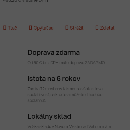
Jednotková cena:
Tlač
Opýtať sa
Strážiť
Zdieľať
Doprava zdarma
Od 60 € bez DPH máte dopravu ZADARMO
Istota na 6 rokov
Záruka 72 mesiacov takmer na všetok tovar –
spoľahlivosť, na ktorú sa môžete dlhodobo
spoľahnúť.
Lokálny sklad
Vďaka skladu v Novom Meste nad Váhom máte