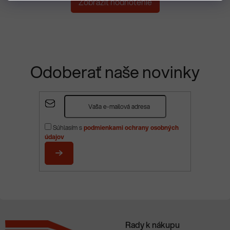
Zobrazit hodnotenie
Odoberať naše novinky
Z
á
p
Súhlasím s
podmienkami ochrany osobných
ä
údajov
t
i
PRIHLÁSIŤ
e
SA
Rady k nákupu