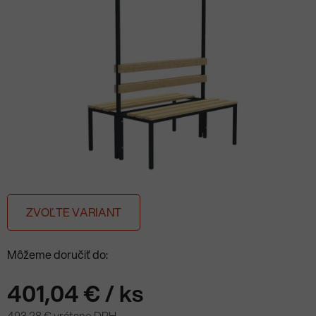
ZVOĽTE VARIANT
Môžeme doručiť do:
401,04 €
/ ks
493,28 € vrátane DPH