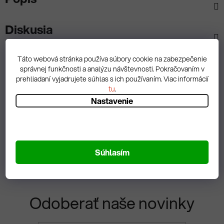
Diskusia
Táto webová stránka používa súbory cookie na zabezpečenie
správnej funkčnosti a analýzu návštevnosti. Pokračovaním v
prehliadaní vyjadrujete súhlas s ich používaním. Viac informácií
Spätná väzba
tu
.
Nastavenie
Zobrazit hodnotenie
Súhlasím
Odoberať naše novinky