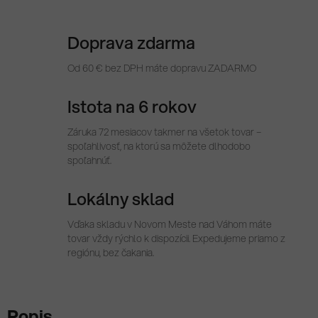
Doprava zdarma
Od 60 € bez DPH máte dopravu ZADARMO
Istota na 6 rokov
Záruka 72 mesiacov takmer na všetok tovar –
spoľahlivosť, na ktorú sa môžete dlhodobo
spoľahnúť.
Lokálny sklad
Vďaka skladu v Novom Meste nad Váhom máte
tovar vždy rýchlo k dispozícii. Expedujeme priamo z
regiónu, bez čakania.
Popis