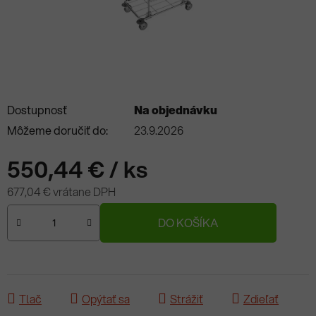
Dostupnosť
Na objednávku
Môžeme doručiť do:
23.9.2026
550,44 €
/ ks
677,04 € vrátane DPH
Jednotková cena:
DO KOŠÍKA
Tlač
Opýtať sa
Strážiť
Zdieľať