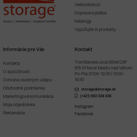
Veľkoobchod
Doprava a platba
Katalógy
Vypočujte si produkty
Informácie pre Vás
Kontakt
Trenčianska ulica 6594/29F
Kontakty
915 01 Nové Mesto nad Váhom
O spoločnosti
Po-Pia: 07:00–12:00 | 13:00–
15:30
Ochrana osobných údajov
Obchodné podmienky
storage@storage.sk
Marketingová komunikácia
(+421) 902 338 338
Moja objednávka
Instagram
Reklamácia
Facebook