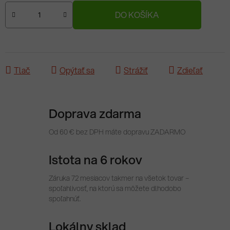
Jednotková cena:
DO KOŠÍKA
Tlač
Opýtať sa
Strážiť
Zdieľať
Doprava zdarma
Od 60 € bez DPH máte dopravu ZADARMO
Istota na 6 rokov
Záruka 72 mesiacov takmer na všetok tovar –
spoľahlivosť, na ktorú sa môžete dlhodobo
spoľahnúť.
Lokálny sklad