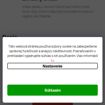
Vďaka skladu v Novom Meste nad Váhom máte
tovar vždy rýchlo k dispozícii. Expedujeme priamo z
regiónu, bez čakania.
Popis
Táto webová stránka používa súbory cookie na zabezpečenie
Diskusia
správnej funkčnosti a analýzu návštevnosti. Pokračovaním v
prehliadaní vyjadrujete súhlas s ich používaním. Viac informácií
tu
.
Nastavenie
Spätná väzba
Súhlasím
Zobrazit hodnotenie