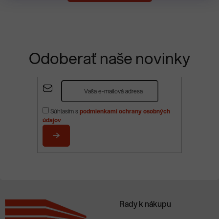
Odoberať naše novinky
Z
á
p
Súhlasím s
podmienkami ochrany osobných
ä
údajov
t
i
PRIHLÁSIŤ
e
SA
Rady k nákupu