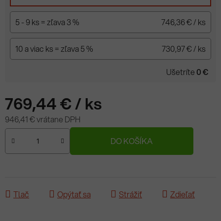
5 - 9 ks = zľava 3 %
746,36 €
/ ks
10 a viac ks = zľava 5 %
730,97 €
/ ks
Ušetríte
0 €
769,44 €
/ ks
946,41 € vrátane DPH
Jednotková cena:
DO KOŠÍKA
Tlač
Opýtať sa
Strážiť
Zdieľať