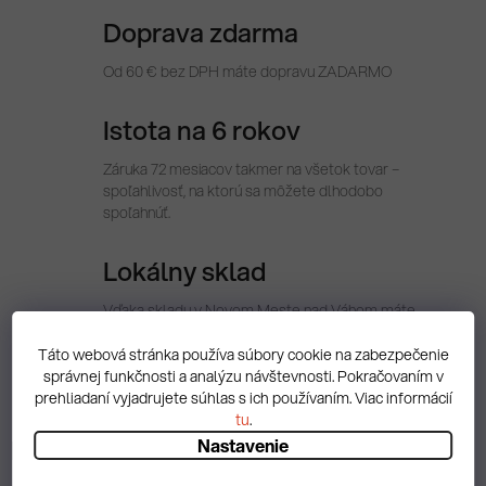
Doprava zdarma
Od 60 € bez DPH máte dopravu ZADARMO
Istota na 6 rokov
Záruka 72 mesiacov takmer na všetok tovar –
spoľahlivosť, na ktorú sa môžete dlhodobo
spoľahnúť.
Lokálny sklad
Vďaka skladu v Novom Meste nad Váhom máte
tovar vždy rýchlo k dispozícii. Expedujeme priamo z
regiónu, bez čakania.
Táto webová stránka používa súbory cookie na zabezpečenie
správnej funkčnosti a analýzu návštevnosti. Pokračovaním v
prehliadaní vyjadrujete súhlas s ich používaním. Viac informácií
tu
.
Popis
Nastavenie