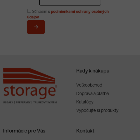
á
p
Súhlasím s
podmienkami ochrany osobných
ä
údajov
t
i
PRIHLÁSIŤ
e
SA
Rady k nákupu
Veľkoobchod
Doprava a platba
Katalógy
Vypočujte si produkty
Informácie pre Vás
Kontakt