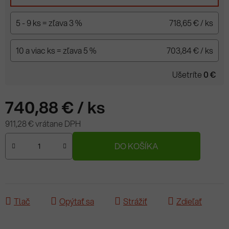
5 - 9 ks = zľava 3 %
718,65 €
/ ks
10 a viac ks = zľava 5 %
703,84 €
/ ks
Ušetríte
0 €
740,88 €
/ ks
911,28 € vrátane DPH
Jednotková cena:
DO KOŠÍKA
Tlač
Opýtať sa
Strážiť
Zdieľať