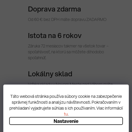
Doprava zdarma
Od 60 € bez DPH máte dopravu ZADARMO
Istota na 6 rokov
Záruka 72 mesiacov takmer na všetok tovar –
spoľahlivosť, na ktorú sa môžete dlhodobo
spoľahnúť.
Lokálny sklad
Vďaka skladu v Novom Meste nad Váhom máte
tovar vždy rýchlo k dispozícii. Expedujeme priamo z
regiónu, bez čakania.
Táto webová stránka používa súbory cookie na zabezpečenie
správnej funkčnosti a analýzu návštevnosti. Pokračovaním v
prehliadaní vyjadrujete súhlas s ich používaním. Viac informácií
tu
.
Popis
Nastavenie