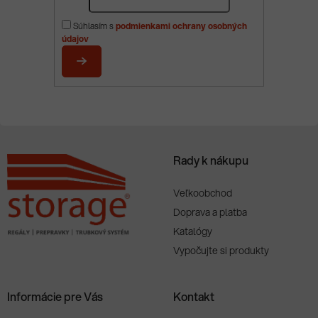
á
p
Súhlasím s
podmienkami ochrany osobných
ä
údajov
t
i
PRIHLÁSIŤ
e
SA
Rady k nákupu
Veľkoobchod
Doprava a platba
Katalógy
Vypočujte si produkty
Informácie pre Vás
Kontakt