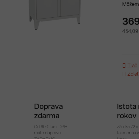
Môžeme
369
454,09
Jednotk
Tlač
Zdieľ
Doprava
Istota
zdarma
rokov
Od 60 € bez DPH
Záruka 72 
máte dopravu
takmer na 