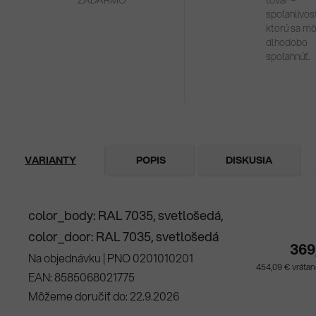
ZADARMO
tovar –
spoľahlivosť
ktorú sa m
dlhodobo
spoľahnúť.
VARIANTY
POPIS
DISKUSIA
color_body: RAL 7035, svetlošedá,
color_door: RAL 7035, svetlošedá
369
Na objednávku
| PNO 0201010201
454,09 € vráta
EAN:
8585068021775
Môžeme doručiť do:
22.9.2026