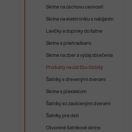
Skrine na úschovu cenností
Skrine na elektroniku s nabíjaním
Lavičky a doplnky do šatne
Skrine s priehradkami
Skrine na zber a výdaj oblečenia
Produkty na údržbu čistoty
Šatníky s drevenými dverami
Skrine s plexisklom
Šatníky so zaoblenými dverami
Šatníky pre deti
Otvorené šatníkové skrine