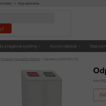
Kontakty
Moja objednávka
AŤ
ly a regálové systémy
Kovový nábytok
Obalové m
Produkty na údržbu čistoty
/
Odpadkový kôš MPO 02
Od
Kód: PNO
ZV