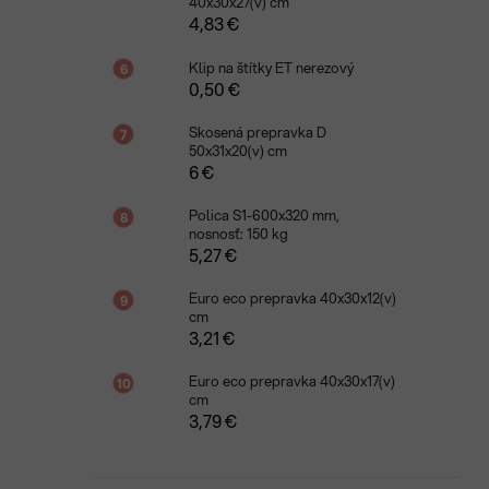
40x30x27(v) cm
4,83 €
Klip na štítky ET nerezový
0,50 €
Skosená prepravka D
50x31x20(v) cm
6 €
Polica S1-600x320 mm,
nosnosť: 150 kg
5,27 €
Euro eco prepravka 40x30x12(v)
cm
3,21 €
Euro eco prepravka 40x30x17(v)
cm
3,79 €