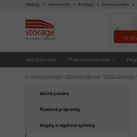
Prejsť
Katalógy
Veľkoobchod
Prečítaj si
Doprava a platba
na
obsah
HĽAD
Akčná ponuka
Plastové prepravky
Regá
Domov
/
Kovový nábytok
/
Dielenský nábytok
/
Šatňa a školstvo
/
B
K
Preskočiť
Akčná ponuka
a
o
kategórie
t
č
e
Plastové prepravky
n
g
ý
ó
Regály a regálové systémy
p
r
i
a