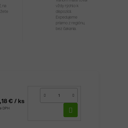
Váhom máte tovar
, na
vždy rýchlo k
ôžete
dispozícii.
Expedujeme
priamo z regiónu,
bez čakania.
,18 €
/ ks
DO
ne DPH
KOŠÍKA