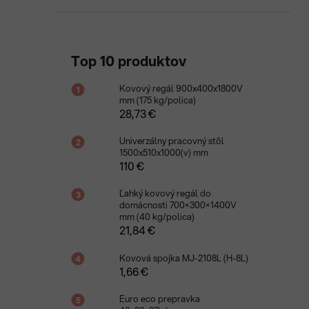
Top 10 produktov
Kovový regál 900x400x1800V
mm (175 kg/polica)
28,73 €
Univerzálny pracovný stôl
1500x510x1000(v) mm
110 €
Ľahký kovový regál do
domácnosti 700×300×1400V
mm (40 kg/polica)
21,84 €
Kovová spojka MJ-2108L (H-8L)
1,66 €
Euro eco prepravka