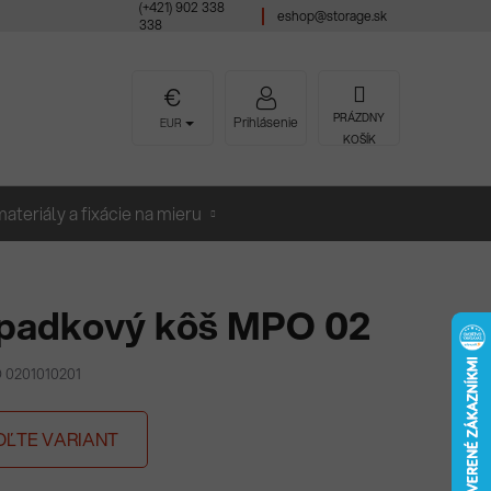
(+421) 902 338
eshop@storage.sk
338
NÁKUPNÝ
PRÁZDNY
Prihlásenie
EUR
KOŠÍK
KOŠÍK
ateriály a fixácie na mieru
padkový kôš MPO 02
 0201010201
OĽTE VARIANT