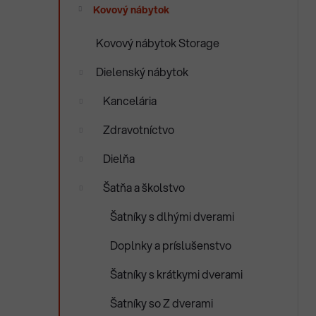
e
Kovový nábytok
n
e
Kovový nábytok Storage
l
Dielenský nábytok
Kancelária
Zdravotníctvo
Dielňa
Šatňa a školstvo
Šatníky s dlhými dverami
Doplnky a príslušenstvo
Šatníky s krátkymi dverami
Šatníky so Z dverami