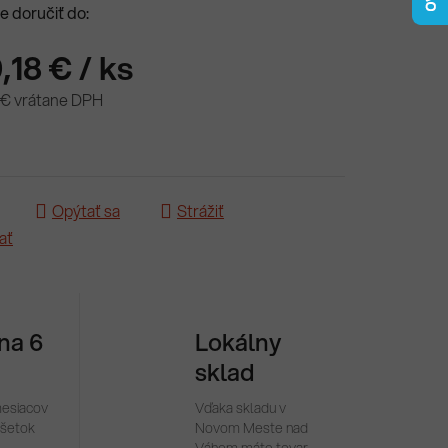
 doručiť do:
,18 €
/ ks
 € vrátane DPH
ová cena:
Opýtať sa
Strážiť
ať
 na 6
Lokálny
sklad
mesiacov
Vďaka skladu v
všetok
Novom Meste nad