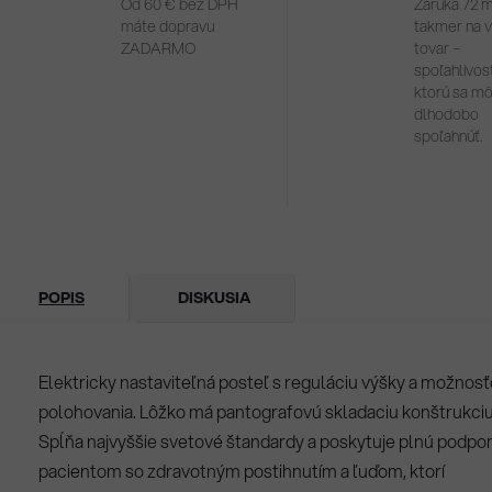
Od 60 € bez DPH
Záruka 72 
máte dopravu
takmer na 
ZADARMO
tovar –
spoľahlivosť
ktorú sa m
dlhodobo
spoľahnúť.
POPIS
DISKUSIA
Elektricky nastaviteľná posteľ s reguláciu výšky a možnos
polohovania. Lôžko má pantografovú skladaciu konštrukciu
Spĺňa najvyššie svetové štandardy a poskytuje plnú podpo
pacientom so zdravotným postihnutím a ľuďom, ktorí