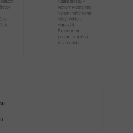
mesiacov
Vďaka skladu v
všetok
Novom Meste nad
Váhom máte tovar
, na
vždy rýchlo k
ôžete
dispozícii.
Expedujeme
priamo z regiónu,
bez čakania.
ťou
.
ru