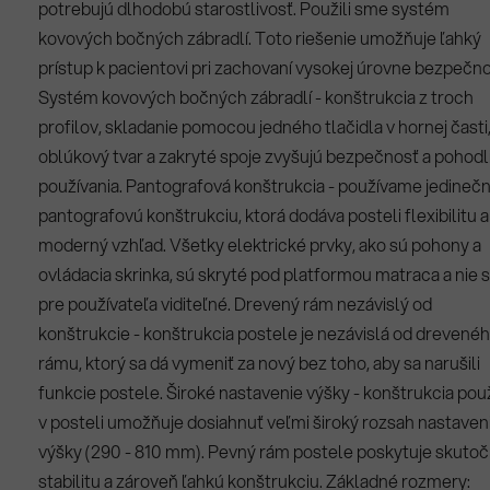
potrebujú dlhodobú starostlivosť. Použili sme systém
kovových bočných zábradlí. Toto riešenie umožňuje ľahký
prístup k pacientovi pri zachovaní vysokej úrovne bezpečno
Systém kovových bočných zábradlí - konštrukcia z troch
profilov, skladanie pomocou jedného tlačidla v hornej časti
oblúkový tvar a zakryté spoje zvyšujú bezpečnosť a pohodl
používania. Pantografová konštrukcia - používame jedineč
pantografovú konštrukciu, ktorá dodáva posteli flexibilitu a
moderný vzhľad. Všetky elektrické prvky, ako sú pohony a
ovládacia skrinka, sú skryté pod platformou matraca a nie 
pre používateľa viditeľné. Drevený rám nezávislý od
konštrukcie - konštrukcia postele je nezávislá od drevené
rámu, ktorý sa dá vymeniť za nový bez toho, aby sa narušili
funkcie postele. Široké nastavenie výšky - konštrukcia pou
v posteli umožňuje dosiahnuť veľmi široký rozsah nastaven
výšky (290 - 810 mm). Pevný rám postele poskytuje skuto
stabilitu a zároveň ľahkú konštrukciu. Základné rozmery: