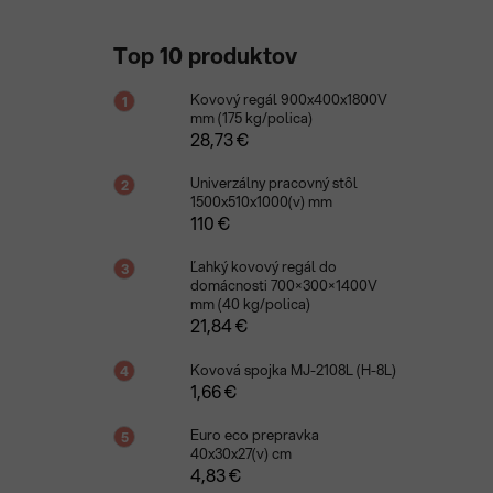
Top 10 produktov
Kovový regál 900x400x1800V
mm (175 kg/polica)
28,73 €
Univerzálny pracovný stôl
1500x510x1000(v) mm
110 €
Ľahký kovový regál do
domácnosti 700×300×1400V
mm (40 kg/polica)
21,84 €
Kovová spojka MJ-2108L (H-8L)
1,66 €
Euro eco prepravka
40x30x27(v) cm
4,83 €