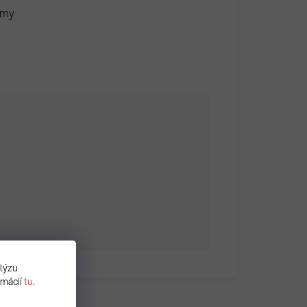
rmy
alýzu
rmácií
tu
.