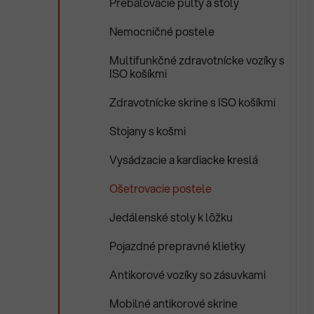
Prebaľovacie pulty a stoly
Nemocničné postele
Multifunkčné zdravotnícke vozíky s
ISO košíkmi
Zdravotnícke skrine s ISO košíkmi
Stojany s košmi
Vysádzacie a kardiacke kreslá
Ošetrovacie postele
Jedálenské stoly k lôžku
Pojazdné prepravné klietky
Antikorové vozíky so zásuvkami
Mobilné antikorové skrine