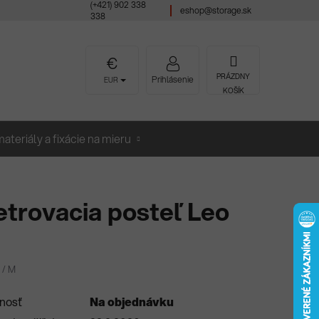
(+421) 902 338
eshop@storage.sk
338
NÁKUPNÝ
PRÁZDNY
Prihlásenie
EUR
KOŠÍK
KOŠÍK
ateriály a fixácie na mieru
trovacia posteľ Leo
 / M
nosť
Na objednávku