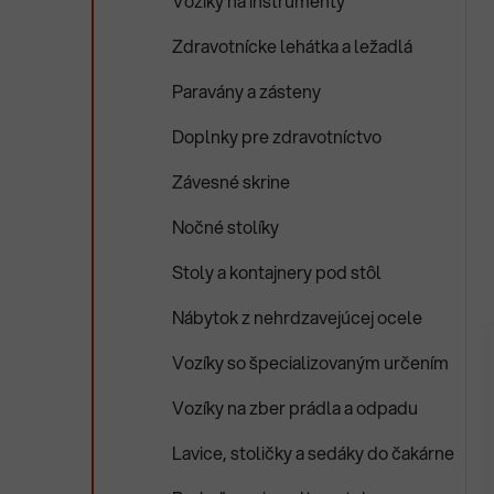
Vozíky na inštrumenty
Zdravotnícke lehátka a ležadlá
Paravány a zásteny
Doplnky pre zdravotníctvo
Závesné skrine
Nočné stolíky
Stoly a kontajnery pod stôl
Nábytok z nehrdzavejúcej ocele
Vozíky so špecializovaným určením
Vozíky na zber prádla a odpadu
Lavice, stoličky a sedáky do čakárne