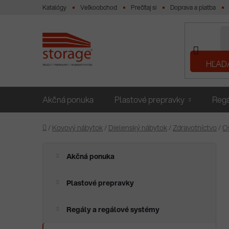
Prejsť
Katalógy
Veľkoobchod
Prečítaj si
Doprava a platba
na
obsah
HĽAD
Akčná ponuka
Plastové prepravky
Regá
Domov
/
Kovový nábytok
/
Dielenský nábytok
/
Zdravotníctvo
/
O
B
K
Preskočiť
Akčná ponuka
a
o
kategórie
t
č
e
Plastové prepravky
n
g
ý
ó
Regály a regálové systémy
p
r
i
a