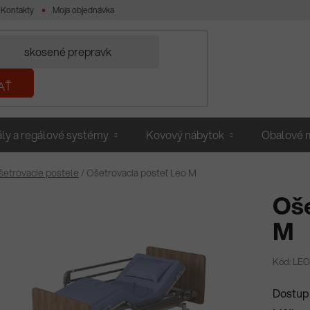
Kontakty
Moja objednávka
AŤ
ly a regálové systémy
Kovový nábytok
Obalové m
šetrovacie postele
/
Ošetrovacia posteľ Leo M
Oše
M
Kód: LEO
Dostup