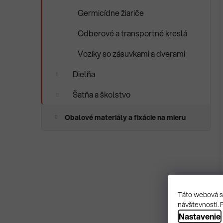
Germicídne žiariče
Odberové a transportné kreslá
Vozíky so zásuvkami a dverami
Dielňa
Šatňa a školstvo
Obalové materiály a fixácie na mieru
Táto webová st
návštevnosti. 
Nastavenie