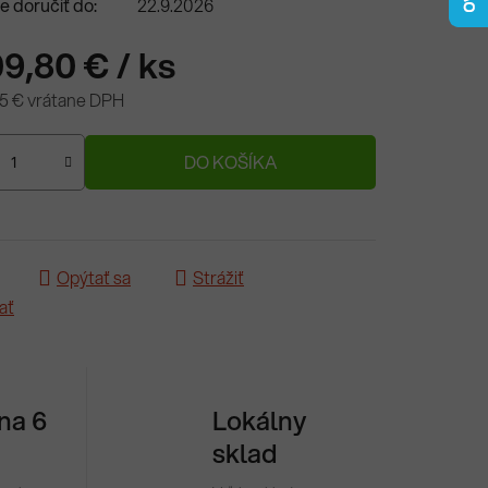
 doručiť do:
22.9.2026
09,80 €
/ ks
5 € vrátane DPH
ová cena:
DO KOŠÍKA
Opýtať sa
Strážiť
ať
 na 6
Lokálny
sklad