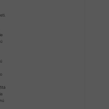
sti.
,
ie
nú
sú
ho
žitá
ia
čnú