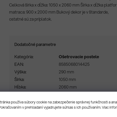
Celková šírka x dĺžka: 1050 x 2060 mm Šírka x dĺžka platfo
matraca: 900 x 2000 mm Bukový dekor je v štandarde,
ostatné sú za príplatok.
Dodatočné parametre
Kategória
Ošetrovacie postele
EAN
8585068014425
Výška
290 mm
Šírka
1050 mm
Hĺbka
2060 mm
ránka používa súbory cookie na zabezpečenie správnej funkčnosti a an
Pokračovaním v prehliadaní vyjadrujete súhlas s ich používaním. Viac info