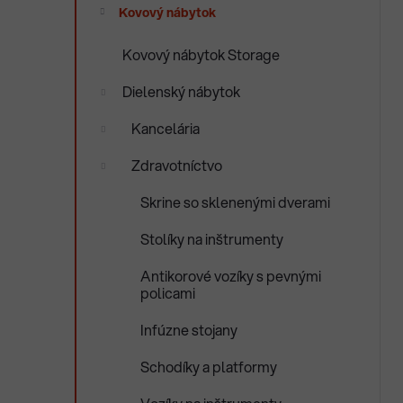
e
Kovový nábytok
n
e
Kovový nábytok Storage
l
Dielenský nábytok
Kancelária
Zdravotníctvo
Skrine so sklenenými dverami
Stolíky na inštrumenty
Antikorové vozíky s pevnými
policami
Infúzne stojany
Schodíky a platformy