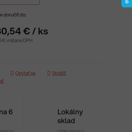
 doručiť do:
80,54 €
/ ks
6 € vrátane DPH
ová cena:
Opýtať sa
Strážiť
ať
 na 6
Lokálny
sklad
mesiacov
Vďaka skladu v