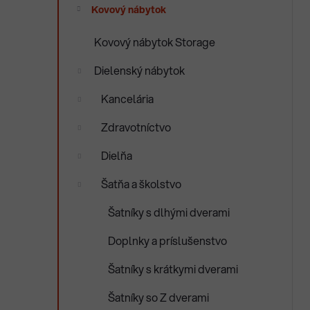
e
Kovový nábytok
n
e
Kovový nábytok Storage
l
Dielenský nábytok
Kancelária
Zdravotníctvo
Dielňa
Šatňa a školstvo
Šatníky s dlhými dverami
Doplnky a príslušenstvo
Šatníky s krátkymi dverami
Šatníky so Z dverami