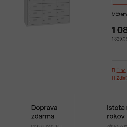
Môžeme
1 0
1 329,0
Jednotk
Tlač
Zdieľ
Doprava
Istota
zdarma
rokov
Od 60 € bez DPH
Záruka 72 