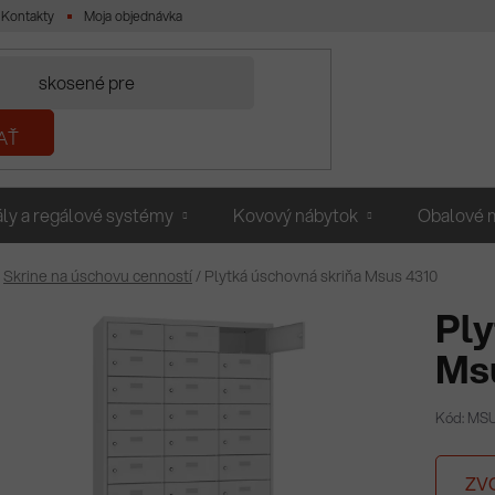
Kontakty
Moja objednávka
AŤ
ly a regálové systémy
Kovový nábytok
Obalové m
Skrine na úschovu cenností
/
Plytká úschovná skriňa Msus 4310
Ply
Ms
Kód: MSU
ZV