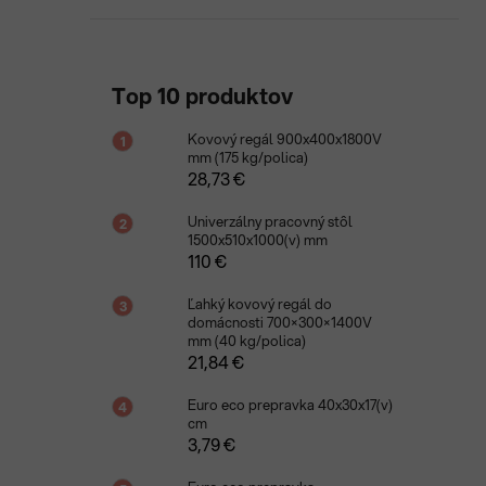
Top 10 produktov
Kovový regál 900x400x1800V
mm (175 kg/polica)
28,73 €
Univerzálny pracovný stôl
1500x510x1000(v) mm
110 €
Ľahký kovový regál do
domácnosti 700×300×1400V
mm (40 kg/polica)
21,84 €
Euro eco prepravka 40x30x17(v)
cm
3,79 €