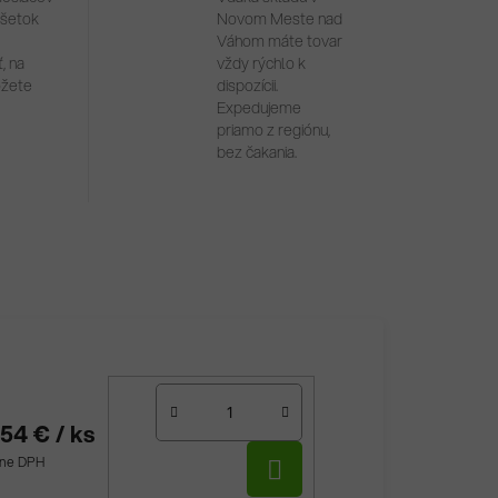
všetok
Novom Meste nad
Váhom máte tovar
, na
vždy rýchlo k
ôžete
dispozícii.
Expedujeme
priamo z regiónu,
bez čakania.
,54 €
/ ks
DO
tane DPH