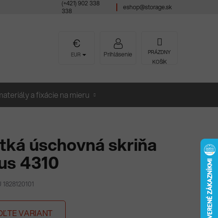
(+421) 902 338
eshop@storage.sk
338
NÁKUPNÝ
PRÁZDNY
Prihlásenie
EUR
KOŠÍK
KOŠÍK
ateriály a fixácie na mieru
tká úschovná skriňa
us 4310
 1828120101
OĽTE VARIANT