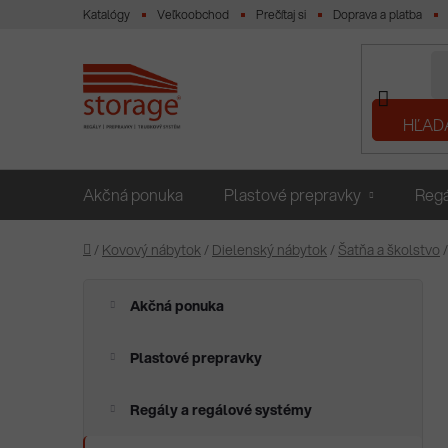
Prejsť
Katalógy
Veľkoobchod
Prečítaj si
Doprava a platba
na
obsah
HĽAD
Akčná ponuka
Plastové prepravky
Regá
Domov
/
Kovový nábytok
/
Dielenský nábytok
/
Šatňa a školstvo
/
B
K
Preskočiť
Akčná ponuka
a
o
kategórie
t
č
e
Plastové prepravky
n
g
ý
ó
Regály a regálové systémy
p
r
i
a