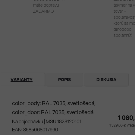
máte dopravu
takmer na 
ZADARMO
tovar –
spoľahlivosť
ktorú sa m
dlhodobo
spoľahnúť.
VARIANTY
POPIS
DISKUSIA
color_body: RAL 7035, svetlošedá,
color_door: RAL 7035, svetlošedá
1 080
Na objednávku
| MSU 1828120101
1 329,06 € vrá
EAN:
8585068017990