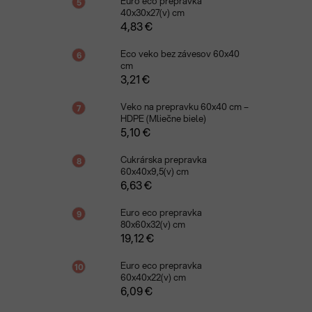
Euro eco prepravka
40x30x27(v) cm
4,83 €
Eco veko bez závesov 60x40
cm
3,21 €
Veko na prepravku 60x40 cm –
HDPE (Mliečne biele)
5,10 €
Cukrárska prepravka
60x40x9,5(v) cm
6,63 €
Euro eco prepravka
80x60x32(v) cm
19,12 €
Euro eco prepravka
60x40x22(v) cm
6,09 €