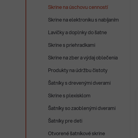
Skrine na úschovu cenností
Skrine na elektroniku s nabíjaním
Lavičky a doplnky do šatne
Skrine s priehradkami
Skrine na zber a výdaj oblečenia
Produkty na údržbu čistoty
Šatníky s drevenými dverami
Skrine s plexisklom
Šatníky so zaoblenými dverami
Šatníky pre deti
Otvorené šatníkové skrine