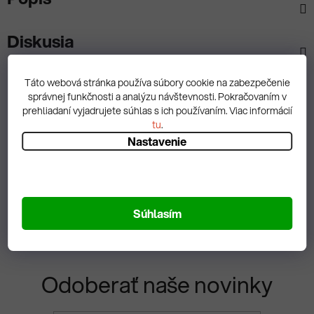
Diskusia
Táto webová stránka používa súbory cookie na zabezpečenie
správnej funkčnosti a analýzu návštevnosti. Pokračovaním v
prehliadaní vyjadrujete súhlas s ich používaním. Viac informácií
Spätná väzba
tu
.
Nastavenie
Zobrazit hodnotenie
Súhlasím
Odoberať naše novinky