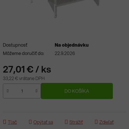
Dostupnosť
Na objednávku
Môžeme doručiť do:
22.9.2026
27,01 €
/ ks
33,22 € vrátane DPH
Jednotková cena:
DO KOŠÍKA
Tlač
Opýtať sa
Strážiť
Zdieľať