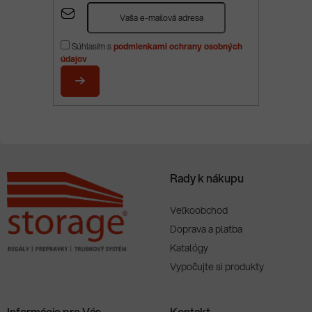
Z
á
p
Súhlasím s
podmienkami ochrany osobných
ä
údajov
t
i
PRIHLÁSIŤ
e
SA
Rady k nákupu
Veľkoobchod
Doprava a platba
Katalógy
Vypočujte si produkty
Informácie pre Vás
Kontakt