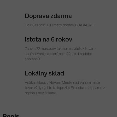
Doprava zdarma
Od 60 € bez DPH máte dopravu ZADARMO
Istota na 6 rokov
Záruka 72 mesiacov takmer na všetok tovar –
spoľahlivosť, na ktorú sa môžete dlhodobo
spoľahnúť.
Lokálny sklad
Vďaka skladu v Novom Meste nad Váhom máte
tovar vždy rýchlo k dispozícii. Expedujeme priamo z
regiónu, bez čakania.
Popis