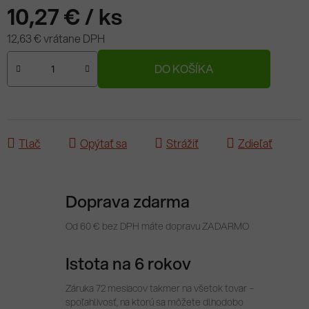
10,27 €
/ ks
12,63 € vrátane DPH
Jednotková cena:
DO KOŠÍKA
Tlač
Opýtať sa
Strážiť
Zdieľať
Doprava zdarma
Od 60 € bez DPH máte dopravu ZADARMO
Istota na 6 rokov
Záruka 72 mesiacov takmer na všetok tovar –
spoľahlivosť, na ktorú sa môžete dlhodobo