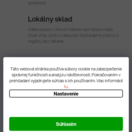
spoľahnúť.
Lokálny sklad
Vďaka skladu v Novom Meste nad Váhom máte
tovar vždy rýchlo k dispozícii. Expedujeme priamo z
regiónu, bez čakania.
Popis
Táto webová stránka používa súbory cookie na zabezpečenie
správnej funkčnosti a analýzu návštevnosti. Pokračovaním v
prehliadaní vyjadrujete súhlas s ich používaním. Viac informácií
Diskusia
tu
.
Nastavenie
Spätná väzba
Súhlasím