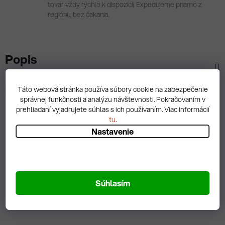
tovar vždy rýchlo k dispozícii. Expedujeme priamo z
regiónu, bez čakania.
Popis
Diskusia
Táto webová stránka používa súbory cookie na zabezpečenie
správnej funkčnosti a analýzu návštevnosti. Pokračovaním v
prehliadaní vyjadrujete súhlas s ich používaním. Viac informácií
tu
.
Nastavenie
Spätná väzba
Súhlasím
Zobrazit hodnotenie