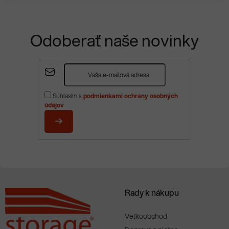
Odoberať naše novinky
Z
á
p
Súhlasím s
podmienkami ochrany osobných
ä
údajov
t
i
PRIHLÁSIŤ
e
SA
Rady k nákupu
Veľkoobchod