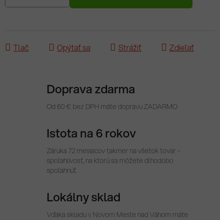
Tlač
Opýtať sa
Strážiť
Zdieľať
Doprava zdarma
Od 60 € bez DPH máte dopravu ZADARMO
Istota na 6 rokov
Záruka 72 mesiacov takmer na všetok tovar –
spoľahlivosť, na ktorú sa môžete dlhodobo
spoľahnúť.
Lokálny sklad
Vďaka skladu v Novom Meste nad Váhom máte