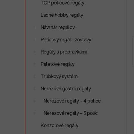
TOP policové regály
e
n
e
Lacné hobby regály
l
Návrhár regálov
Policový regál - zostavy
Regály s prepravkami
Paletové regály
Trubkový systém
Nerezové gastro regály
Nerezové regály – 4 police
Nerezové regály – 5 políc
Konzolové regály