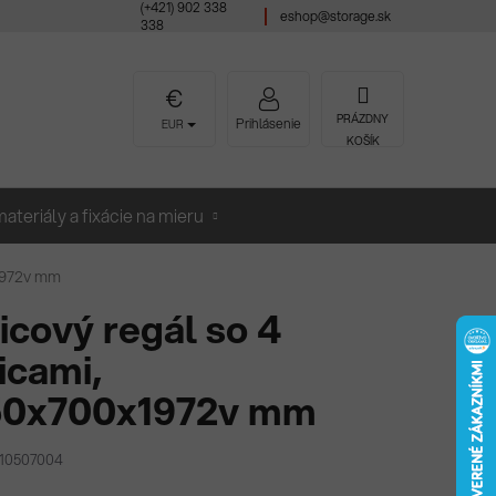
(+421) 902 338
eshop@storage.sk
338
NÁKUPNÝ
PRÁZDNY
Prihlásenie
EUR
KOŠÍK
KOŠÍK
ateriály a fixácie na mieru
x1972v mm
icový regál so 4
icami,
50x700x1972v mm
Z10507004