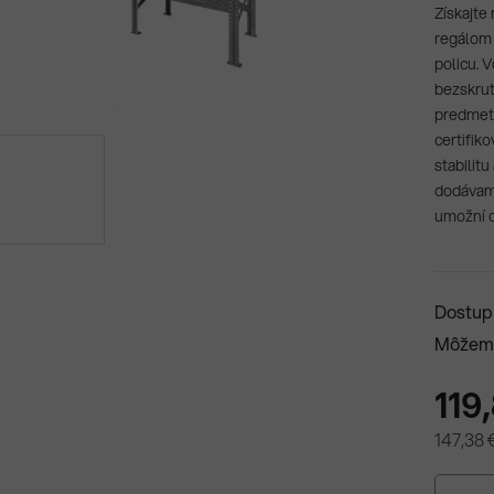
Získajte
regálom 
policu. 
bezskrut
predmeto
certifik
stabilitu
dodávam
umožní o
Dostup
Môžeme
119
147,38 
Jednotk