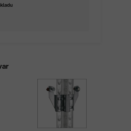
skladu
var