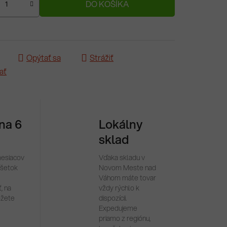
DO KOŠÍKA
Opýtať sa
Strážiť
ať
 na 6
Lokálny
sklad
mesiacov
Vďaka skladu v
všetok
Novom Meste nad
Váhom máte tovar
, na
vždy rýchlo k
ôžete
dispozícii.
Expedujeme
priamo z regiónu,