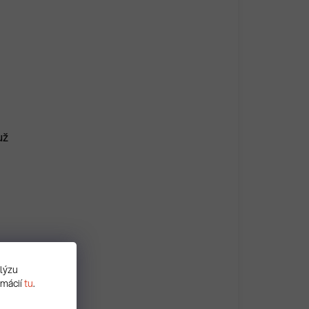
už
alýzu
rmácií
tu
.