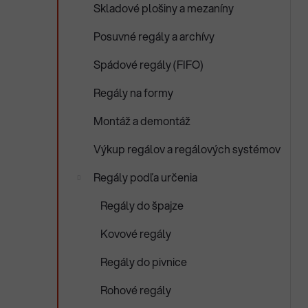
Skladové plošiny a mezaníny
Posuvné regály a archívy
Spádové regály (FIFO)
Regály na formy
Montáž a demontáž
Výkup regálov a regálových systémov
Regály podľa určenia
Regály do špajze
Kovové regály
Regály do pivnice
Rohové regály