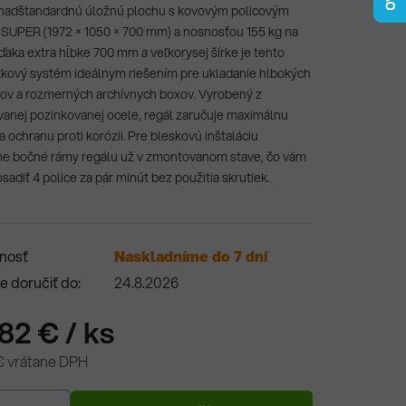
 nadštandardnú úložnú plochu s kovovým policovým
SUPER (1972 × 1050 × 700 mm) a nosnosťou 155 kg na
Vďaka extra hĺbke 700 mm a veľkorysej šírke je tento
kový systém ideálnym riešením pre ukladanie hlbokých
v a rozmerných archívnych boxov. Vyrobený z
ovanej pozinkovanej ocele, regál zaručuje maximálnu
 a ochranu proti korózii. Pre bleskovú inštaláciu
e bočné rámy regálu už v zmontovanom stave, čo vám
sadiť 4 police za pár minút bez použitia skrutiek.
nosť
Naskladníme do 7 dní
 doručiť do:
24.8.2026
,82 €
/ ks
€ vrátane DPH
ová cena: