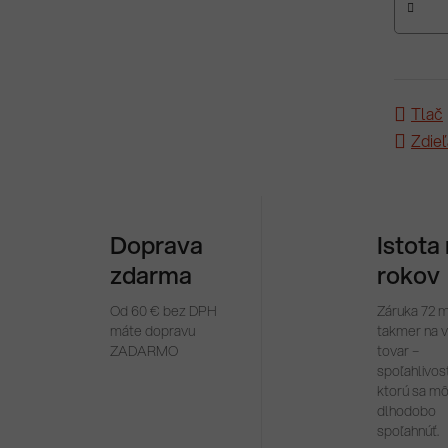
Tlač
Zdieľ
Doprava
Istota
zdarma
rokov
Od 60 € bez DPH
Záruka 72 
máte dopravu
takmer na 
ZADARMO
tovar –
spoľahlivosť
ktorú sa m
dlhodobo
spoľahnúť.