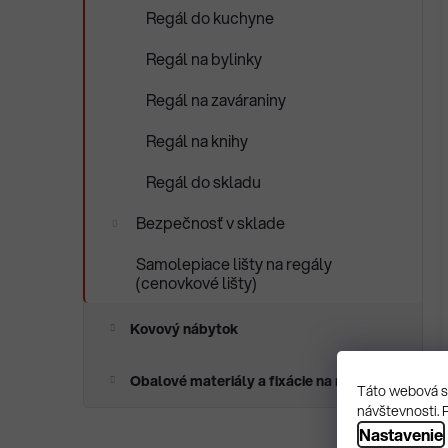
Regál do kuchyne
Regál na bylinky
Regál na zaváraniny
Regál na knihy
Regál do skladu
Bezpečnosť v sklade
Samolepiace lišty na regály
(cenovkové lišty)
Kovový nábytok
Obalové materiály a fixácie na mieru
Táto webová st
návštevnosti. 
Nastavenie