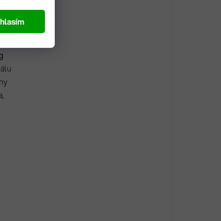
ir),
hlasím
mu
g
iálu
rny
a,