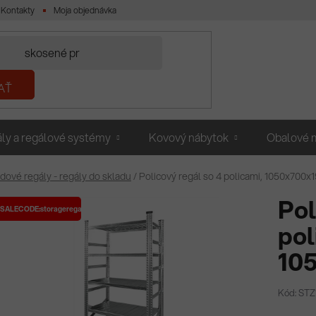
Kontakty
Moja objednávka
AŤ
ly a regálové systémy
Kovový nábytok
Obalové m
dové regály - regály do skladu
/
Policový regál so 4 policami, 1050x700
Pol
SALECODE:storageregale:10:%
pol
10
Kód: ST