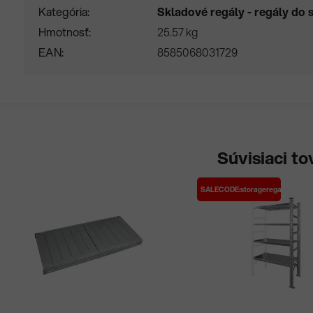
Kategória
Skladové regály - regály do 
Hmotnosť
25.57 kg
EAN
8585068031729
Súvisiaci to
SALECODE:storageregale:10:%