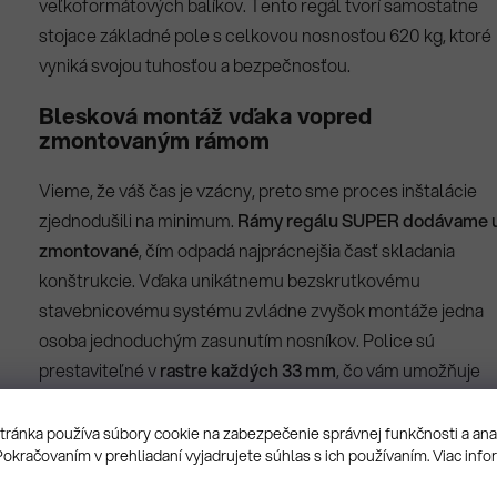
veľkoformátových balíkov. Tento regál tvorí samostatne
stojace základné pole s celkovou nosnosťou 620 kg, ktoré
vyniká svojou tuhosťou a bezpečnosťou.
Blesková montáž vďaka vopred
zmontovaným rámom
Vieme, že váš čas je vzácny, preto sme proces inštalácie
zjednodušili na minimum.
Rámy regálu SUPER dodávame 
zmontované
, čím odpadá najprácnejšia časť skladania
konštrukcie. Vďaka unikátnemu bezskrutkovému
stavebnicovému systému zvládne zvyšok montáže jedna
osoba jednoduchým zasunutím nosníkov. Police sú
prestaviteľné v
rastre každých 33 mm
, čo vám umožňuje
prispôsobiť regál presne podľa rozmerov vášho tovaru a
eliminovať tak nevyužitý priestor v hornej časti políc.
ránka používa súbory cookie na zabezpečenie správnej funkčnosti a an
Pokračovaním v prehliadaní vyjadrujete súhlas s ich používaním. Viac info
Certifikovaná oceľ a dlhodobá odolnosť