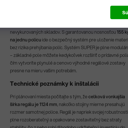
Regál je vyrobený z prémiovej pozinkovanej ocele (Sendzim
Sú
ktorá zaručuje vysokú odolnosť voči korózii a mechanické
poškodeniu aj v náročnejších podmienkach dielní či
nevykurovaných skladov. S garantovanou nosnosťou
155 k
na jednu policu
ide o bezpečný systém pre uloženie mater
bez rizika prehýbania políc. Systém SUPER je plne modulá
– základné pole môžete kedykoľvek rozšíriť o prídavné poli
čím vytvoríte plynulé a cenovo výhodné regálové zostavy
presne na mieru vašim potrebám.
Technické poznámky k inštalácii
Pri plánovaní miesta počítajte s tým, že
celková vonkajšia
šírka regálu je 1124 mm
, nakoľko stojiny mierne presahujú
rozmer samotnej police. Regál je napriek svojej robustnosti
plne rozoberateľný a opakovane zostaviteľný bez straty
stability, čo z neho robí dlhodobo udržateľnú investíciu do