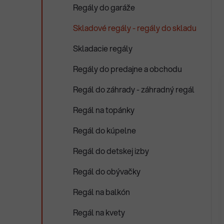
Regály do garáže
Skladové regály - regály do skladu
Skladacie regály
Regály do predajne a obchodu
Regál do záhrady - záhradný regál
Regál na topánky
Regál do kúpelne
Regál do detskej izby
Regál do obývačky
Regál na balkón
Regál na kvety