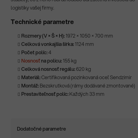
logistiky vašej firmy.
Technické parametre
Rozmery (V × Š × H):
1972 × 1050 × 700 mm
Celková vonkajšia šírka:
1124 mm
Počet políc:
4
Nosnosť
na policu:
155 kg
Celková nosnosť regálu:
620 kg
Materiál:
Certifikovaná pozinkovaná oceľ Sendzimir
Montáž:
Bezskrutková (rámy dodávané zmontované)
Prestaviteľnosť políc:
Každých 33 mm
Dodatočné parametre