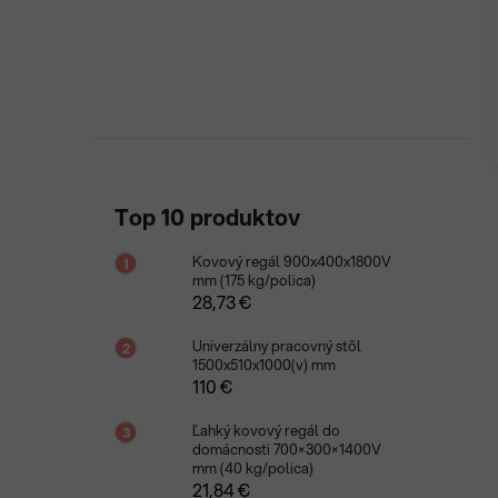
Top 10 produktov
Kovový regál 900x400x1800V
mm (175 kg/polica)
28,73 €
Univerzálny pracovný stôl
1500x510x1000(v) mm
110 €
Ľahký kovový regál do
domácnosti 700×300×1400V
mm (40 kg/polica)
21,84 €