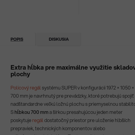
POPIS
DISKUSIA
Extra hĺbka pre maximálne využitie sklado
plochy
Policový regál
systému SUPER v konfigurácii 1972 × 1050 ×
700 mm je navrhnutý pre prevádzky, ktoré potrebujú spojiť
nadštandardne veľkú ložnú plochu s priemyselnou stabilit
S
hĺbkou 700 mm
a šírkou presahujúcou jeden meter
poskytuje
regál
dostatočný priestor pre uloženie hlbších
prepraviek, technických komponentov alebo