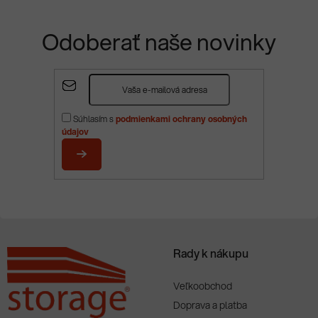
Odoberať naše novinky
Z
á
p
Súhlasím s
podmienkami ochrany osobných
ä
údajov
t
i
PRIHLÁSIŤ
e
SA
Rady k nákupu
Veľkoobchod
Doprava a platba