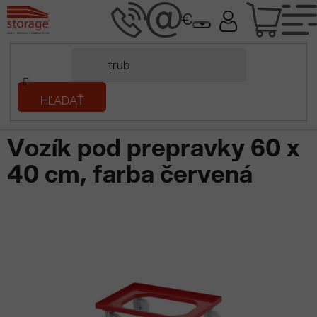
Prejsť
NÁK
na
obsah
KOŠÍ
Domov
HĽADAŤ
/
Plastové prepravky
/
Vozíky pod prepravky
/
Podvozok 600x400
polyamid
/
Vozík pod prepravky 60 x 40 cm, farba červená
Vozík pod prepravky 60 x
40 cm, farba červená