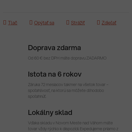
Tlač
Opýtať sa
Strážiť
Zdieľať
Doprava zdarma
Od 60 € bez DPH máte dopravu ZADARMO
Istota na 6 rokov
Záruka 72 mesiacov takmer na všetok tovar –
spoľahlivosť, na ktorú sa môžete dlhodobo
spoľahnúť.
Lokálny sklad
Vďaka skladu v Novom Meste nad Váhom máte
tovar vždy rýchlo k dispozícii. Expedujeme priamo z