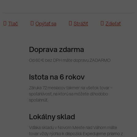
Tlač
Opýtať sa
Strážiť
Zdieľať
Doprava zdarma
Od 60 € bez DPH máte dopravu ZADARMO
Istota na 6 rokov
Záruka 72 mesiacov takmer na všetok tovar –
spoľahlivosť, na ktorú sa môžete dlhodobo
spoľahnúť.
Lokálny sklad
Vďaka skladu v Novom Meste nad Váhom máte
tovar vždy rýchlo k dispozícii. Expedujeme priamo z