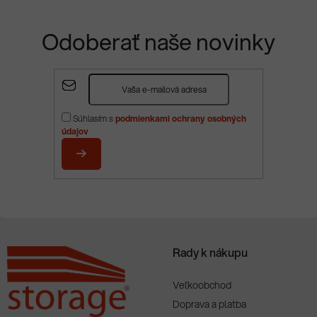
Odoberať naše novinky
Z
á
p
Súhlasím s
podmienkami ochrany osobných
ä
údajov
t
i
PRIHLÁSIŤ
e
SA
Rady k nákupu
Veľkoobchod
Doprava a platba