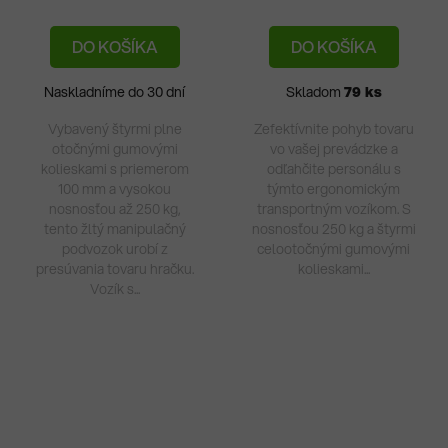
5,0
DO KOŠÍKA
DO KOŠÍKA
z
5
Naskladníme do 30 dní
Skladom
79 ks
hvie
Vybavený štyrmi plne
Zefektívnite pohyb tovaru
otočnými gumovými
vo vašej prevádzke a
kolieskami s priemerom
odľahčite personálu s
100 mm a vysokou
týmto ergonomickým
nosnosťou až 250 kg,
transportným vozíkom. S
tento žltý manipulačný
nosnosťou 250 kg a štyrmi
podvozok urobí z
celootočnými gumovými
presúvania tovaru hračku.
kolieskami...
Vozík s...