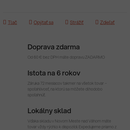
Tlač
Opýtať sa
Strážiť
Zdieľať
Doprava zdarma
Od 60 € bez DPH máte dopravu ZADARMO
Istota na 6 rokov
Záruka 72 mesiacov takmer na všetok tovar –
spoľahlivosť, na ktorú sa môžete dlhodobo
spoľahnúť.
Lokálny sklad
Vďaka skladu v Novom Meste nad Váhom máte
tovar vždy rýchlo k dispozícii. Expedujeme priamo z