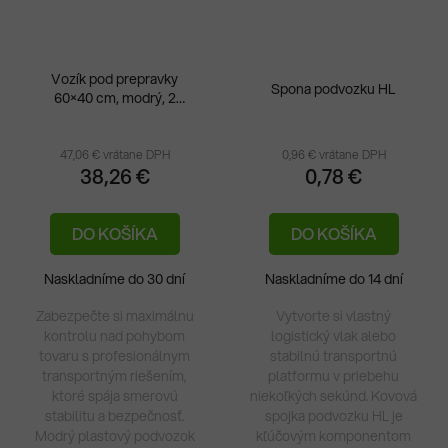
Vozík pod prepravky
Spona podvozku HL
60×40 cm, modrý, 2
brzdené otočné + 2 pevné
kolieska
47,06 € vrátane DPH
0,96 € vrátane DPH
38,26 €
0,78 €
DO KOŠÍKA
DO KOŠÍKA
Naskladníme do 30 dní
Naskladníme do 14 dní
Zabezpečte si maximálnu
Vytvorte si vlastný
kontrolu nad pohybom
logistický vlak alebo
tovaru s profesionálnym
stabilnú transportnú
transportným riešením,
platformu v priebehu
ktoré spája smerovú
niekoľkých sekúnd. Kovová
stabilitu a bezpečnosť.
spojka podvozku HL je
Modrý plastový podvozok
kľúčovým komponentom