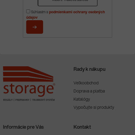
á
p
Súhlasím s
podmienkami ochrany osobných
ä
údajov
t
i
PRIHLÁSIŤ
e
SA
Rady k nákupu
Veľkoobchod
Doprava a platba
Katalógy
Vypočujte si produkty
Informácie pre Vás
Kontakt