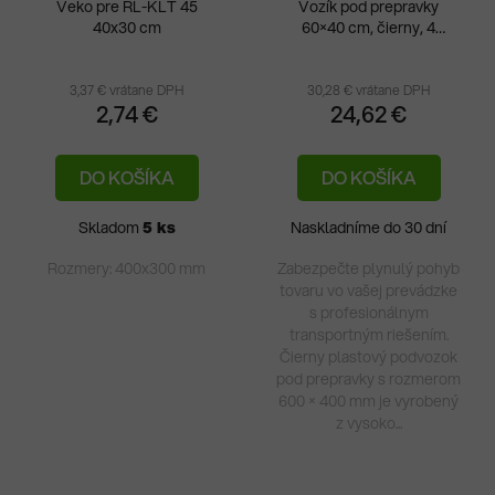
Veko pre RL-KLT 45
Vozík pod prepravky
40x30 cm
60×40 cm, čierny, 4
otočné kolieska
3,37 € vrátane DPH
30,28 € vrátane DPH
2,74 €
24,62 €
DO KOŠÍKA
DO KOŠÍKA
Skladom
5 ks
Naskladníme do 30 dní
Rozmery: 400x300 mm
Zabezpečte plynulý pohyb
tovaru vo vašej prevádzke
s profesionálnym
transportným riešením.
Čierny plastový podvozok
pod prepravky s rozmerom
600 × 400 mm je vyrobený
z vysoko...