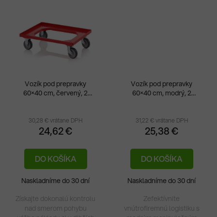
Vozík pod prepravky
Vozík pod prepravky
60×40 cm, červený, 2
60×40 cm, modrý, 2
Priemerné
otočné + 2 pevné kolieska
otočné + 2 pevné kolieska
hodnotenie
produktu
30,28 € vrátane DPH
31,22 € vrátane DPH
24,62 €
25,38 €
je
5,0
DO KOŠÍKA
DO KOŠÍKA
z
5
Naskladníme do 30 dní
Naskladníme do 30 dní
hviezdičiek.
Získajte dokonalú kontrolu
Zefektívnite
nad smerom pohybu
vnútrofiremnú logistiku s