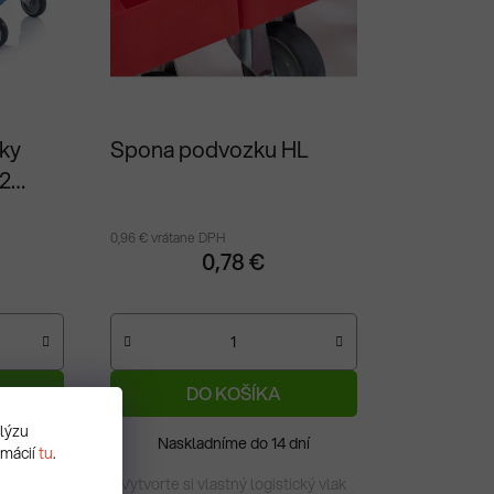
ky
Spona podvozku HL
 2
0,96 € vrátane DPH
0,78 €
DO KOŠÍKA
alýzu
dní
Naskladníme do 14 dní
rmácií
tu
.
 logistiku
Vytvorte si vlastný logistický vlak