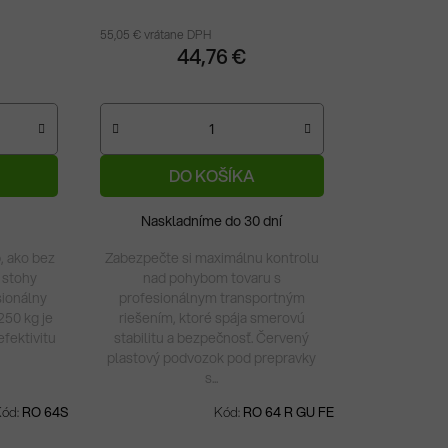
otočné s brzdou + 2
pevné kolieska
55,05 € vrátane DPH
44,76 €
DO KOŠÍKA
Naskladníme do 30 dní
, ako bez
Zabezpečte si maximálnu kontrolu
 stohy
nad pohybom tovaru s
sionálny
profesionálnym transportným
250 kg je
riešením, ktoré spája smerovú
fektivitu
stabilitu a bezpečnosť. Červený
plastový podvozok pod prepravky
s...
Kód:
RO 64S
Kód:
RO 64 R GU FE