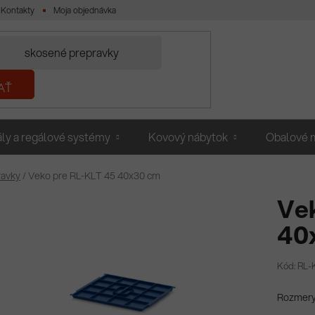
Kontakty
Moja objednávka
AŤ
ly a regálové systémy
Kovový nábytok
Obalové m
ravky
/
Veko pre RL-KLT 45 40x30 cm
Ve
40
Kód: RL-
Rozmery