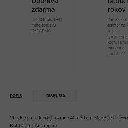
Doprava
Istota
zdarma
rokov
Od 60 € bez DPH
Záruka 72 
máte dopravu
takmer na 
ZADARMO
tovar –
spoľahlivosť
ktorú sa m
dlhodobo
spoľahnúť.
POPIS
DISKUSIA
Vhodné pre základný rozmer: 40 x 30 cm, Materiál: PP, Far
RAL 5005 Jasno modrá