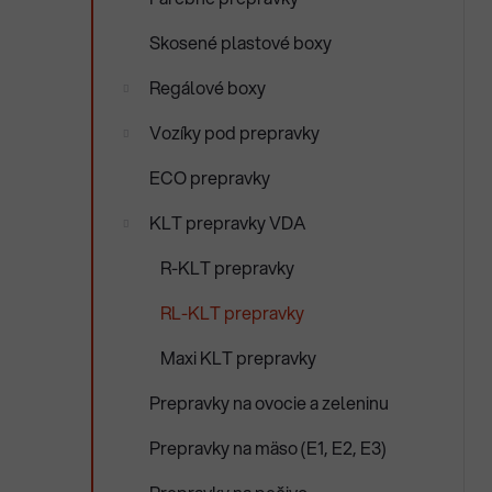
e
n
Skosené plastové boxy
e
l
Regálové boxy
Vozíky pod prepravky
ECO prepravky
KLT prepravky VDA
R-KLT prepravky
RL-KLT prepravky
Maxi KLT prepravky
Prepravky na ovocie a zeleninu
Prepravky na mäso (E1, E2, E3)