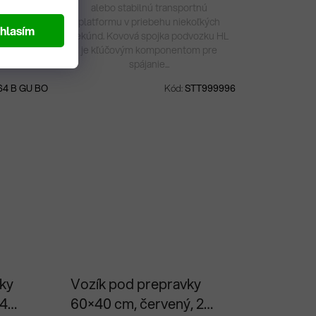
čným
alebo stabilnú transportnú
vky s
platformu v priebehu niekoľkých
hlasím
to vysoko
sekúnd. Kovová spojka podvozku HL
valitného
je kľúčovým komponentom pre
...
spájanie...
64 B GU BO
Kód:
STT999996
ky
Vozík pod prepravky
 4
60×40 cm, červený, 2