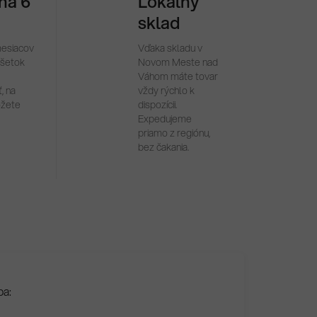
 na 6
Lokálny
sklad
mesiacov
Vďaka skladu v
všetok
Novom Meste nad
Váhom máte tovar
, na
vždy rýchlo k
ôžete
dispozícii.
Expedujeme
priamo z regiónu,
bez čakania.
ba: