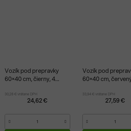
Vozík pod prepravky
Vozík pod preprav
60×40 cm, čierny, 4
60×40 cm, červený
otočné kolieska
otočné kolieska
30,28 € vrátane DPH
33,94 € vrátane DPH
24,62 €
27,59 €