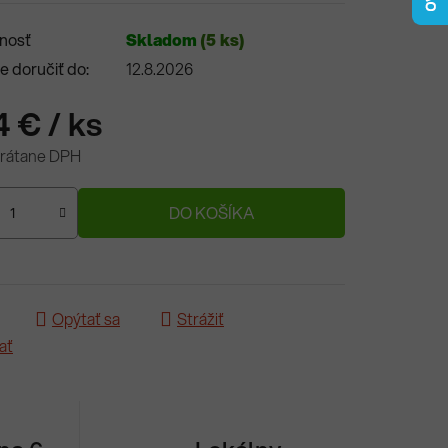
nosť
Skladom
(5 ks)
 doručiť do:
12.8.2026
4 €
/ ks
vrátane DPH
ová cena:
DO KOŠÍKA
Opýtať sa
Strážiť
ať