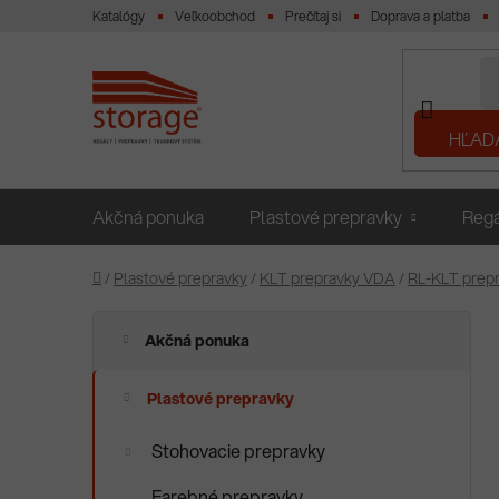
Prejsť
Katalógy
Veľkoobchod
Prečítaj si
Doprava a platba
na
obsah
HĽAD
Akčná ponuka
Plastové prepravky
Regá
Domov
/
Plastové prepravky
/
KLT prepravky VDA
/
RL-KLT prep
B
K
Preskočiť
Akčná ponuka
a
o
kategórie
t
č
e
Plastové prepravky
n
g
ý
ó
Stohovacie prepravky
p
r
i
a
Farebné prepravky