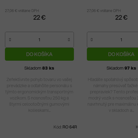
otočné kolieska
otočné kolieska
je
je
27,06 € vrátane DPH
27,06 € vrátane DPH
5,0
5,0
22 €
22 €
z
z
5
5
hviezdičiek.
hviezdičiek.
DO KOŠÍKA
DO KOŠÍKA
Skladom
83 ks
Skladom
97 ks
Zefektívnite pohyb tovaru vo vašej
Hľadáte spoľahlivý spôsob
prevádzke a odľahčite personálu s
námahy presúvať ťažké
týmto ergonomickým transportným
prepraviek? Tento profe
vozíkom. S nosnosťou 250 kg a
modrý vozík s nosnosťou 
štyrmi celootočnými gumovými
navrhnutý pre maximálnu e
kolieskami...
v skladoch a...
Kód:
RO 64R