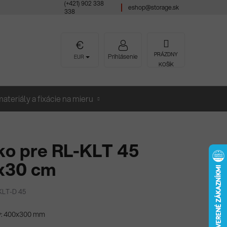
(+421) 902 338
eshop@storage.sk
338
NÁKUPNÝ
PRÁZDNY
Prihlásenie
EUR
KOŠÍK
KOŠÍK
ateriály a fixácie na mieru
ko pre RL-KLT 45
x30 cm
KLT-D 45
: 400x300 mm