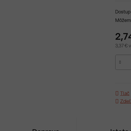
Dostup
Môžeme
2,7
3,37 € 
Jednotk
Tlač
Zdieľ