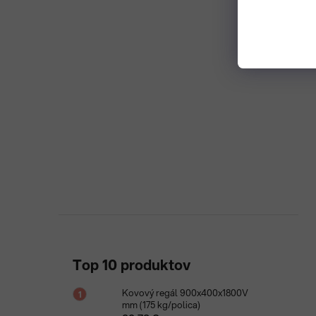
Top 10 produktov
Kovový regál 900x400x1800V
mm (175 kg/polica)