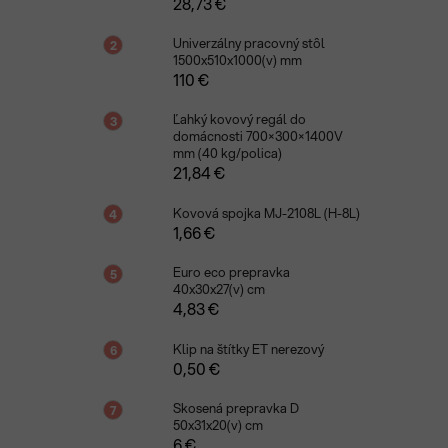
28,73 €
Univerzálny pracovný stôl
1500x510x1000(v) mm
110 €
Ľahký kovový regál do
domácnosti 700×300×1400V
mm (40 kg/polica)
21,84 €
Kovová spojka MJ-2108L (H-8L)
1,66 €
Euro eco prepravka
40x30x27(v) cm
4,83 €
Klip na štítky ET nerezový
0,50 €
Skosená prepravka D
50x31x20(v) cm
6 €