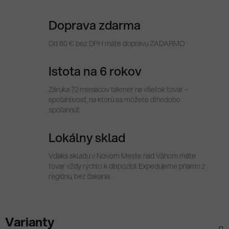
Doprava zdarma
Od 60 € bez DPH máte dopravu ZADARMO
Istota na 6 rokov
Záruka 72 mesiacov takmer na všetok tovar –
spoľahlivosť, na ktorú sa môžete dlhodobo
spoľahnúť.
Lokálny sklad
Vďaka skladu v Novom Meste nad Váhom máte
tovar vždy rýchlo k dispozícii. Expedujeme priamo z
regiónu, bez čakania.
Varianty