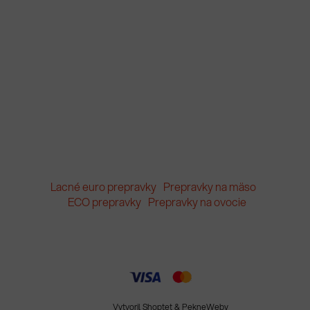
Lacné euro prepravky
Prepravky na mäso
ECO prepravky
Prepravky na ovocie
Vytvoril Shoptet
&
PekneWeby