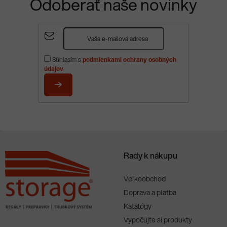
Odoberať naše novinky
Z
á
p
Súhlasím s
podmienkami ochrany osobných
ä
údajov
t
i
PRIHLÁSIŤ
e
SA
Rady k nákupu
Veľkoobchod
Doprava a platba
Katalógy
Vypočujte si produkty