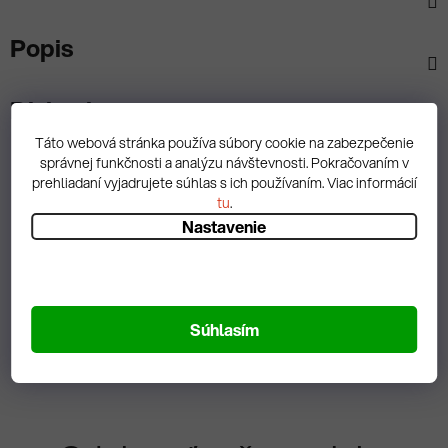
Popis
Diskusia
Táto webová stránka používa súbory cookie na zabezpečenie
správnej funkčnosti a analýzu návštevnosti. Pokračovaním v
prehliadaní vyjadrujete súhlas s ich používaním. Viac informácií
tu
.
Nastavenie
Spätná väzba
Zobrazit hodnotenie
Súhlasím