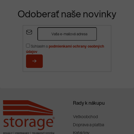
Odoberať naše novinky
Z
á
p
Súhlasím s
podmienkami ochrany osobných
ä
údajov
t
i
PRIHLÁSIŤ
e
SA
Rady k nákupu
Veľkoobchod
Doprava a platba
Katalógy