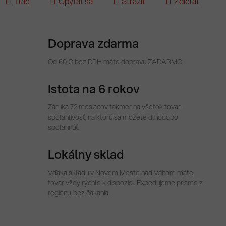
Tlač
Opýtať sa
Strážiť
Zdieľať
Doprava zdarma
Od 60 € bez DPH máte dopravu ZADARMO
Istota na 6 rokov
Záruka 72 mesiacov takmer na všetok tovar –
spoľahlivosť, na ktorú sa môžete dlhodobo
spoľahnúť.
Lokálny sklad
Vďaka skladu v Novom Meste nad Váhom máte
tovar vždy rýchlo k dispozícii. Expedujeme priamo z
regiónu, bez čakania.