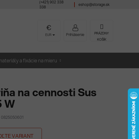
(+421) 902 338
eshop@storage.sk
338
NÁKUPNÝ
PRÁZDNY
Prihlásenie
EUR
KOŠÍK
KOŠÍK
ateriály a fixácie na mieru
iňa na cennosti Sus
5 W
S 0825050601
OĽTE VARIANT