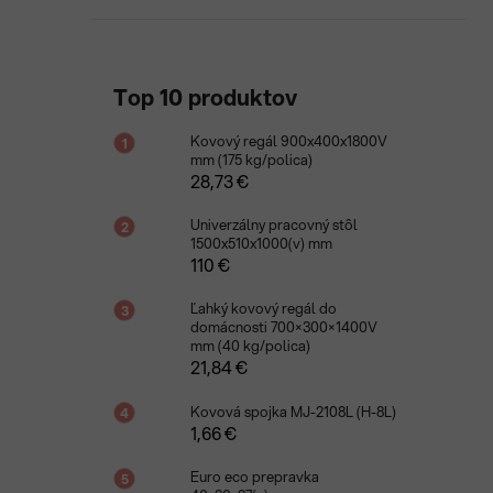
Top 10 produktov
Kovový regál 900x400x1800V
mm (175 kg/polica)
28,73 €
Univerzálny pracovný stôl
1500x510x1000(v) mm
110 €
Ľahký kovový regál do
domácnosti 700×300×1400V
mm (40 kg/polica)
21,84 €
Kovová spojka MJ-2108L (H-8L)
1,66 €
Euro eco prepravka