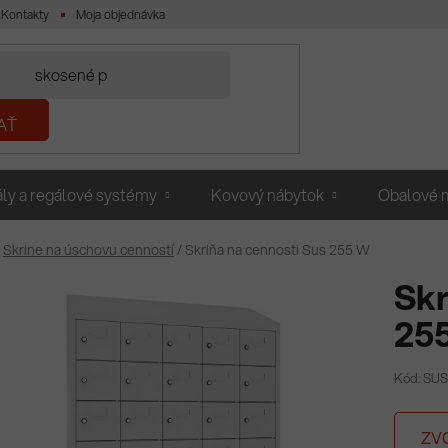
Kontakty
Moja objednávka
AŤ
ly a regálové systémy
Kovový nábytok
Obalové m
Skrine na úschovu cenností
/
Skriňa na cennosti Sus 255 W
Skr
25
Kód: SU
ZV