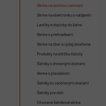
Skrine na úschovu cenností
Skrine na elektroniku s nabíjaním
Lavičky a doplnky do šatne
Skrine s priehradkami
Skrine na zber a výdaj oblečenia
Produkty na údržbu čistoty
Šatníky s drevenými dverami
Skrine s plexisklom
Šatníky so zaoblenými dverami
Šatníky pre deti
Otvorené šatníkové skrine