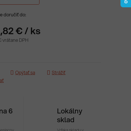
 doručiť do:
,82 €
/ ks
€ vrátane DPH
ová cena:
Opýtať sa
Strážiť
ať
 na 6
Lokálny
sklad
mesiacov
Vďaka skladu v