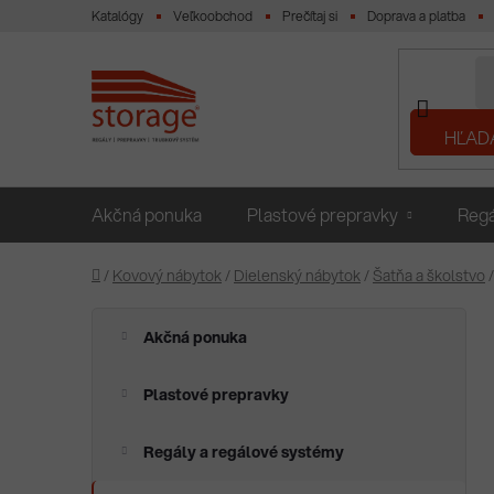
Prejsť
Katalógy
Veľkoobchod
Prečítaj si
Doprava a platba
na
obsah
HĽAD
Akčná ponuka
Plastové prepravky
Regá
Domov
/
Kovový nábytok
/
Dielenský nábytok
/
Šatňa a školstvo
/
B
K
Preskočiť
Akčná ponuka
a
o
kategórie
t
č
e
Plastové prepravky
n
g
ý
ó
Regály a regálové systémy
p
r
i
a