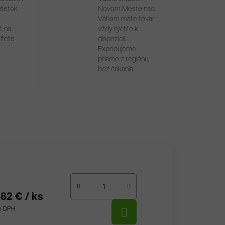
všetok
Novom Meste nad
Váhom máte tovar
, na
vždy rýchlo k
ôžete
dispozícii.
Expedujeme
priamo z regiónu,
bez čakania.
,82 €
/ ks
DO
ne DPH