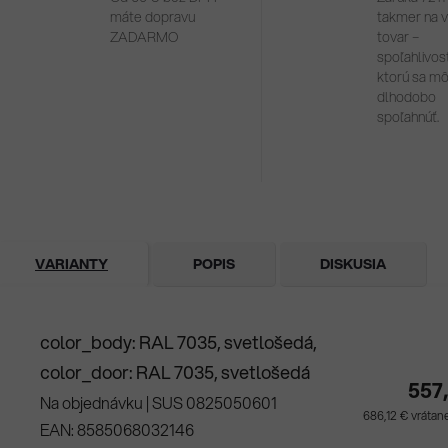
máte dopravu
takmer na 
ZADARMO
tovar –
spoľahlivosť
ktorú sa m
dlhodobo
spoľahnúť.
VARIANTY
POPIS
DISKUSIA
color_body: RAL 7035, svetlošedá,
color_door: RAL 7035, svetlošedá
557
Na objednávku
| SUS 0825050601
686,12 € vráta
EAN:
8585068032146