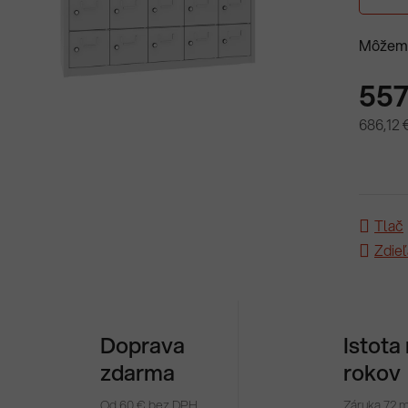
Môžeme
557
686,12 
Jednotk
Tlač
Zdieľ
Doprava
Istota
zdarma
rokov
Od 60 € bez DPH
Záruka 72 