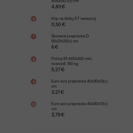
40x30x27(v) cm
4,83 €
Klip na štítky ET nerezový
0,50 €
Skosená prepravka D
50x31x20(v) cm
6 €
Polica S1-600x320 mm,
nosnosť: 150 kg
5,27 €
Euro eco prepravka 40x30x12(v)
cm
3,21 €
Euro eco prepravka 40x30x17(v)
cm
3,79 €