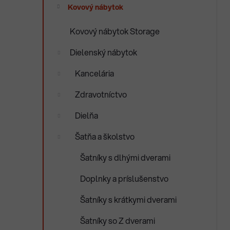
e
Kovový nábytok
n
e
Kovový nábytok Storage
l
Dielenský nábytok
Kancelária
Zdravotníctvo
Dielňa
Šatňa a školstvo
Šatníky s dlhými dverami
Doplnky a príslušenstvo
Šatníky s krátkymi dverami
Šatníky so Z dverami