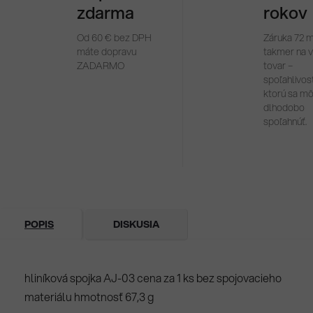
zdarma
rokov
Od 60 € bez DPH
Záruka 72 
máte dopravu
takmer na 
ZADARMO
tovar –
spoľahlivosť
ktorú sa m
dlhodobo
spoľahnúť.
POPIS
DISKUSIA
hliníková spojka AJ-03 cena za 1 ks bez spojovacieho
materiálu hmotnosť 67,3 g