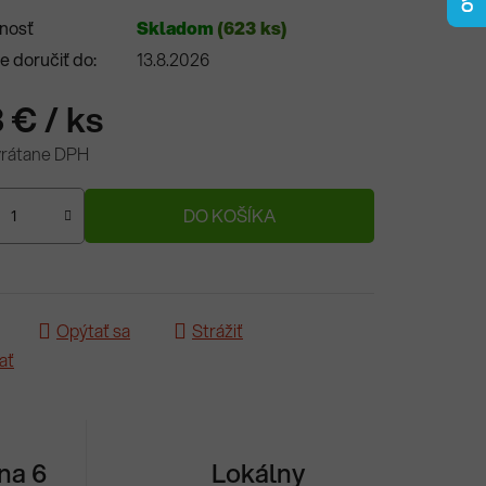
nosť
Skladom
(623 ks)
 doručiť do:
13.8.2026
3 €
/ ks
vrátane DPH
ová cena:
DO KOŠÍKA
Opýtať sa
Strážiť
ať
 na 6
Lokálny