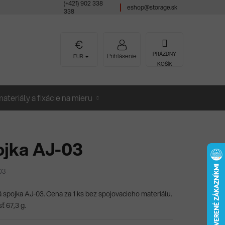
(+421) 902 338
eshop@storage.sk
338
NÁKUPNÝ
PRÁZDNY
Prihlásenie
EUR
KOŠÍK
KOŠÍK
ateriály a fixácie na mieru
ojka AJ-03
03
á spojka AJ-03. Cena za 1 ks bez spojovacieho materiálu.
 67,3 g.