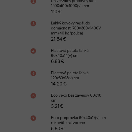
Univerzálny pracovný stôl
1500x510x1000(v) mm
110 €
Ľahký kovový regál do
domácnosti 700×300×1400V
mm (40 kg/polica)
21,84 €
Plastová paleta ľahká
60x40x14(v) cm
6,83 €
Plastová paleta ľahká
120x80x13(v) cm
14,20 €
Eco veko bez závesov 60x40
cm
3,21 €
Euro prepravka 60x40x17(v) cm
rukoväte zatvorené
5,80 €