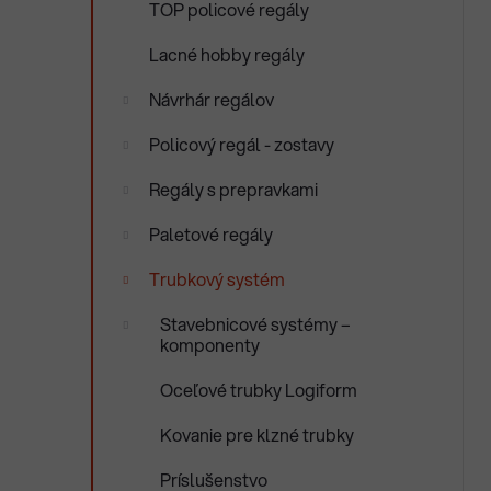
TOP policové regály
e
n
e
Lacné hobby regály
l
Návrhár regálov
Policový regál - zostavy
Regály s prepravkami
Paletové regály
Trubkový systém
Stavebnicové systémy –
komponenty
Oceľové trubky Logiform
Kovanie pre klzné trubky
Príslušenstvo