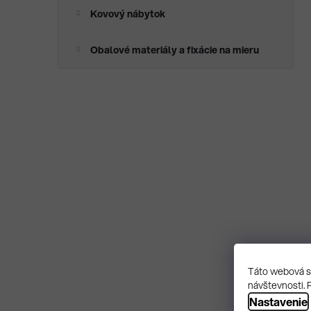
Kovový nábytok
Obalové materiály a fixácie na mieru
Táto webová st
návštevnosti. 
Nastavenie