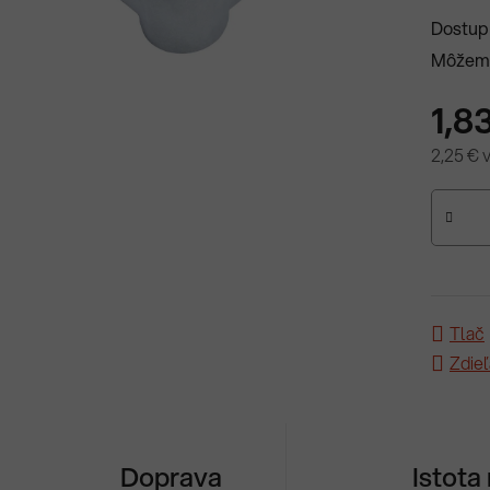
Dostup
Môžeme
1,8
2,25 € 
Jednotk
Tlač
Zdieľ
Doprava
Istota