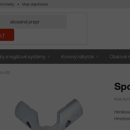
Kontakty
Moja objednávka
AŤ
ly a regálové systémy
Kovový nábytok
Obalové m
AJ-03
Sp
Kód: AJ-
Hliníkov
Hmotnosť