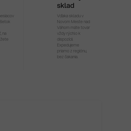
sklad
mesiacov
Vďaka skladu v
všetok
Novom Meste nad
Váhom máte tovar
, na
vždy rýchlo k
ôžete
dispozícii.
Expedujeme
priamo z regiónu,
bez čakania.