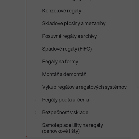
Konzolové regály
Skladové plošiny a mezaníny
Posuvné regály a archívy
Spádové regály (FIFO)
Regály na formy
Montáž a demontáž
Výkup regálov a regálových systémov
Regály podľa určenia
Bezpečnosť v sklade
Samolepiace lišty na regály
(cenovkové lišty)