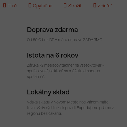
Tlač
Opýtať sa
Strážiť
Zdieľať
Doprava zdarma
Od 60 € bez DPH máte dopravu ZADARMO
Istota na 6 rokov
Záruka 72 mesiacov takmer na všetok tovar –
spoľahlivosť, na ktorú sa môžete dlhodobo
spoľahnúť.
Lokálny sklad
Vďaka skladu v Novom Meste nad Váhom máte
tovar vždy rýchlo k dispozícii. Expedujeme priamo z
regiónu, bez čakania.