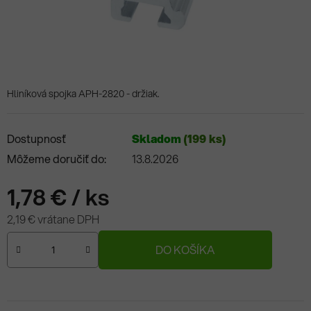
Hliníková spojka APH-2820 - držiak.
Dostupnosť
Skladom
(199 ks)
Môžeme doručiť do:
13.8.2026
1,78 €
/ ks
2,19 € vrátane DPH
Jednotková cena:
DO KOŠÍKA