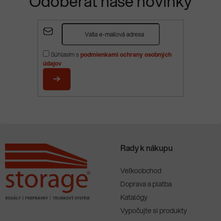
Odoberať naše novinky
Z
á
p
Súhlasím s
podmienkami ochrany osobných
ä
údajov
t
i
PRIHLÁSIŤ
e
SA
Rady k nákupu
Veľkoobchod
Doprava a platba
Katalógy
Vypočujte si produkty