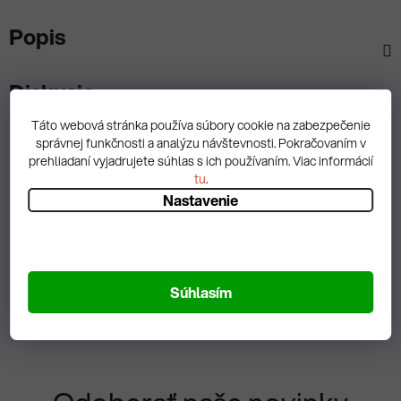
Popis
Diskusia
Táto webová stránka používa súbory cookie na zabezpečenie
správnej funkčnosti a analýzu návštevnosti. Pokračovaním v
prehliadaní vyjadrujete súhlas s ich používaním. Viac informácií
tu
.
Spätná väzba
Nastavenie
Zobrazit hodnotenie
Súhlasím