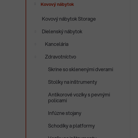
e
Kovový nábytok
n
e
Kovový nábytok Storage
l
Dielenský nábytok
Kancelária
Zdravotníctvo
Skrine so sklenenými dverami
Stolíky na inštrumenty
Antikorové vozíky s pevnými
policami
Infúzne stojany
Schodíky a platformy