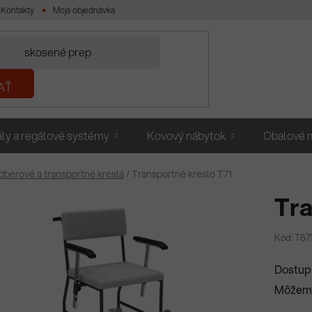
Kontakty
Moja objednávka
AŤ
ly a regálové systémy
Kovový nábytok
Obalové m
dberové a transportné kreslá
/
Transportné kreslo T71
Tra
Kód: T67
Dostup
Môžeme