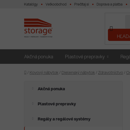
Prejsť
Katalógy
Veľkoobchod
Prečítaj si
Doprava a platba
na
obsah
HĽAD
Akčná ponuka
Plastové prepravky
Regá
Domov
/
Kovový nábytok
/
Dielenský nábytok
/
Zdravotníctvo
/
O
B
K
Preskočiť
Akčná ponuka
a
o
kategórie
t
č
e
Plastové prepravky
n
g
ý
ó
Regály a regálové systémy
p
r
i
a