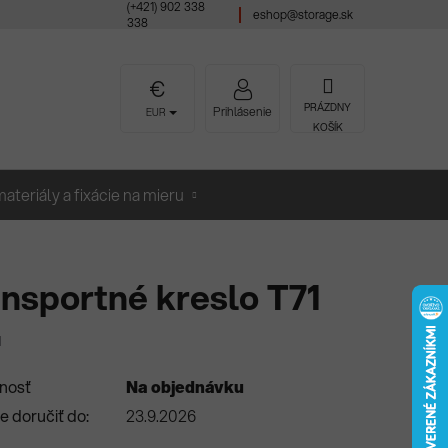
(+421) 902 338
eshop@storage.sk
338
NÁKUPNÝ
PRÁZDNY
Prihlásenie
EUR
KOŠÍK
KOŠÍK
ateriály a fixácie na mieru
nsportné kreslo T71
1
nosť
Na objednávku
 doručiť do:
23.9.2026