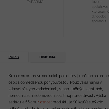
ZADARMO
tovar –
spoľahlivosť
ktorú sa m
dlhodobo
spoľahnúť.
POPIS
DISKUSIA
Kreslo na prepravu sediacich pacientov je určené na prepr
osôb s obmedzenou pohyblivosťou. Používa sa najmä v
zdravotníckych zariadeniach, rehabilitačných centrách,
nemocniciach a domovoch sociálnej starostlivosti. Výška
sedáku je 55 cm.
Nosnosť
produktu je 90 kg.Číselný kód
odtieňu farby koženky prosíme uvádzajte do poznámky - pr