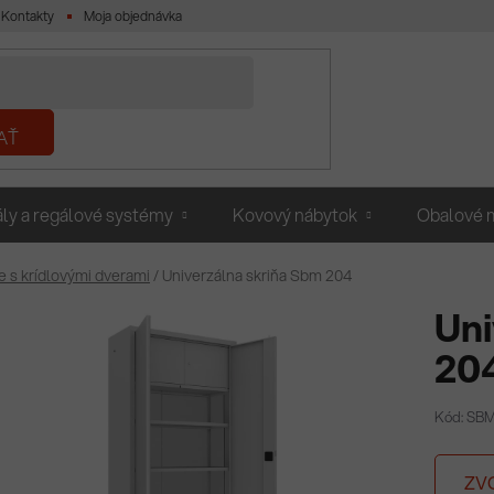
Kontakty
Moja objednávka
AŤ
ly a regálové systémy
Kovový nábytok
Obalové m
e s krídlovými dverami
/
Univerzálna skriňa Sbm 204
Uni
20
Kód: SB
ZV