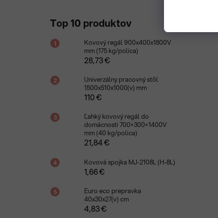
Top 10 produktov
Kovový regál 900x400x1800V
mm (175 kg/polica)
28,73 €
Univerzálny pracovný stôl
1500x510x1000(v) mm
110 €
Ľahký kovový regál do
domácnosti 700×300×1400V
mm (40 kg/polica)
21,84 €
Kovová spojka MJ-2108L (H-8L)
1,66 €
Euro eco prepravka
40x30x27(v) cm
4,83 €