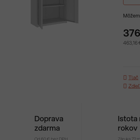
Môžeme
376
463,16 
Jednotk
Tlač
Zdieľ
Doprava
Istota
zdarma
rokov
Od 60 € bez DPH
Záruka 72 