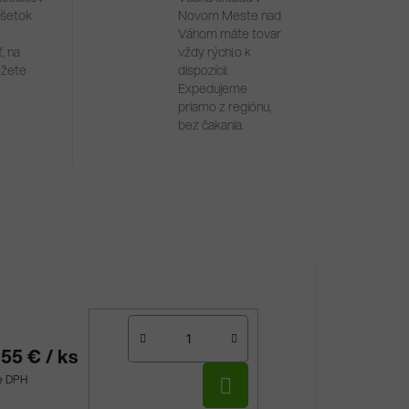
všetok
Novom Meste nad
Váhom máte tovar
, na
vždy rýchlo k
ôžete
dispozícii.
Expedujeme
priamo z regiónu,
bez čakania.
,55 €
/ ks
DO
ne DPH