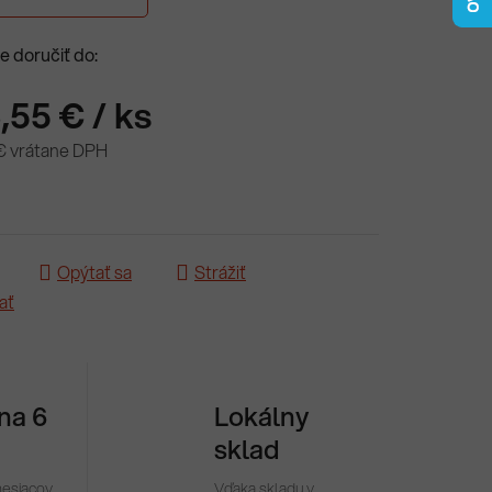
 doručiť do:
,55 €
/ ks
€ vrátane DPH
ová cena:
Opýtať sa
Strážiť
ať
 na 6
Lokálny
sklad
mesiacov
Vďaka skladu v