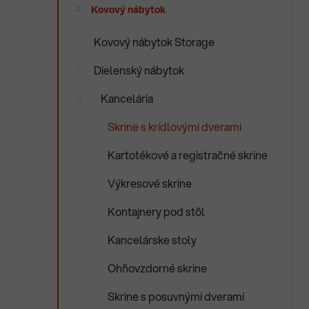
e
Kovový nábytok
n
e
Kovový nábytok Storage
l
Dielenský nábytok
Kancelária
Skrine s krídlovými dverami
Kartotékové a registračné skrine
Výkresové skrine
Kontajnery pod stôl
Kancelárske stoly
Ohňovzdorné skrine
Skrine s posuvnými dverami