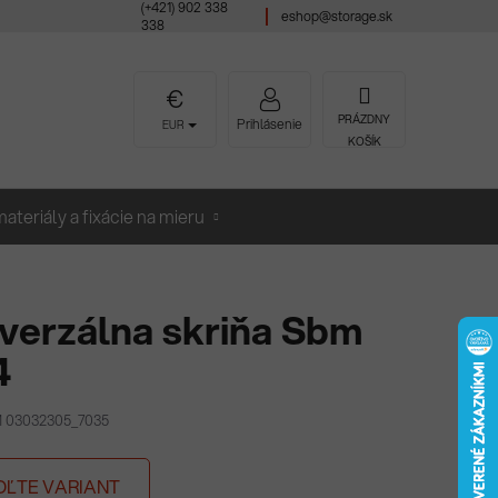
(+421) 902 338
eshop@storage.sk
338
NÁKUPNÝ
PRÁZDNY
Prihlásenie
EUR
KOŠÍK
KOŠÍK
ateriály a fixácie na mieru
verzálna skriňa Sbm
4
M 03032305_7035
OĽTE VARIANT