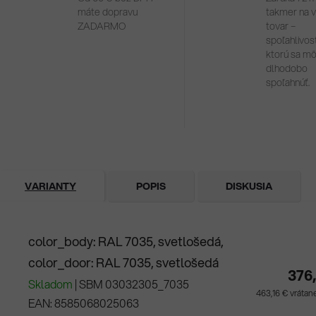
máte dopravu
takmer na 
ZADARMO
tovar –
spoľahlivosť
ktorú sa m
dlhodobo
spoľahnúť.
VARIANTY
POPIS
DISKUSIA
color_body: RAL 7035, svetlošedá,
color_door: RAL 7035, svetlošedá
376
Skladom
| SBM 03032305_7035
463,16 € vráta
EAN:
8585068025063