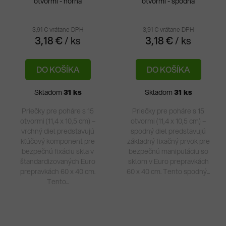
otvormi - horná
otvormi - spodná
3,91 € vrátane DPH
3,91 € vrátane DPH
3,18 €
/ ks
3,18 €
/ ks
DO KOŠÍKA
DO KOŠÍKA
Skladom
31 ks
Skladom
31 ks
Priečky pre poháre s 15
Priečky pre poháre s 15
otvormi (11,4 x 10,5 cm) –
otvormi (11,4 x 10,5 cm) –
vrchný diel predstavujú
spodný diel predstavujú
kľúčový komponent pre
základný fixačný prvok pre
bezpečnú fixáciu skla v
bezpečnú manipuláciu so
štandardizovaných Euro
sklom v Euro prepravkách
prepravkách 60 x 40 cm.
60 x 40 cm. Tento spodný...
Tento...