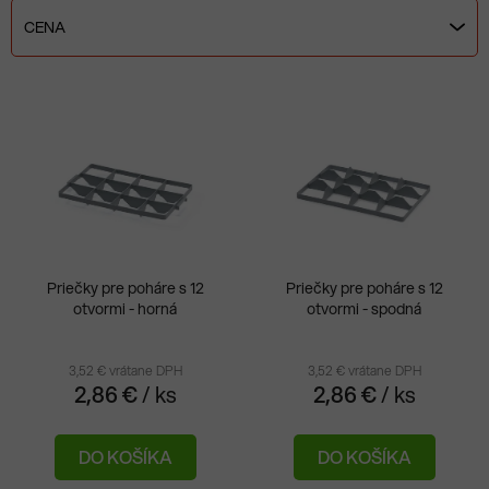
d
e
CENA
n
i
V
e
ý
p
p
r
i
o
s
d
p
u
r
k
Priečky pre poháre s 12
Priečky pre poháre s 12
o
t
otvormi - horná
otvormi - spodná
d
o
u
v
3,52 € vrátane DPH
3,52 € vrátane DPH
k
2,86 €
/ ks
2,86 €
/ ks
t
o
DO KOŠÍKA
DO KOŠÍKA
v