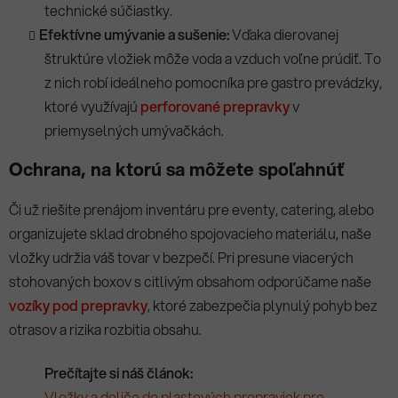
technické súčiastky.
Efektívne umývanie a sušenie:
Vďaka dierovanej
štruktúre vložiek môže voda a vzduch voľne prúdiť. To
z nich robí ideálneho pomocníka pre gastro prevádzky,
ktoré využívajú
perforované prepravky
v
priemyselných umývačkách.
Ochrana, na ktorú sa môžete spoľahnúť
Či už riešite prenájom inventáru pre eventy, catering, alebo
organizujete sklad drobného spojovacieho materiálu, naše
vložky udržia váš tovar v bezpečí. Pri presune viacerých
stohovaných boxov s citlivým obsahom odporúčame naše
vozíky pod prepravky
, ktoré zabezpečia plynulý pohyb bez
otrasov a rizika rozbitia obsahu.
Prečítajte si náš článok:
Vložky a deliče do plastových prepraviek pre