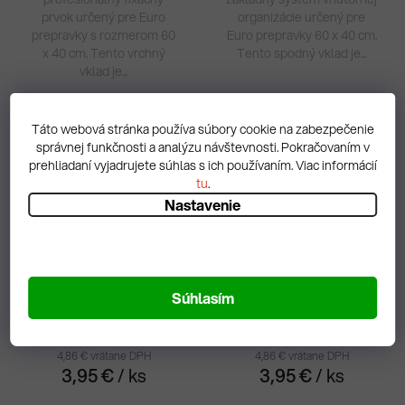
prvok určený pre Euro
organizácie určený pre
prepravky s rozmerom 60
Euro prepravky 60 x 40 cm.
x 40 cm. Tento vrchný
Tento spodný vklad je...
vklad je...
Táto webová stránka používa súbory cookie na zabezpečenie
správnej funkčnosti a analýzu návštevnosti. Pokračovaním v
prehliadaní vyjadrujete súhlas s ich používaním. Viac informácií
tu
.
Nastavenie
Priečky pre poháre s 40
Priečky pre poháre s 40
Súhlasím
otvormi - horná
otvormi - spodná
4,86 € vrátane DPH
4,86 € vrátane DPH
3,95 €
/ ks
3,95 €
/ ks