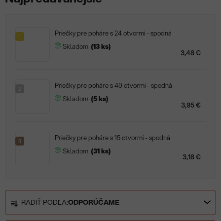
Priečky pre poháre s 24 otvormi - spodná
1
Skladom
(13 ks)
3,48 €
Priečky pre poháre s 40 otvormi - spodná
2
Skladom
(5 ks)
3,95 €
Priečky pre poháre s 15 otvormi - spodná
3
Skladom
(31 ks)
3,18 €
R
RADIŤ PODĽA:
ODPORÚČAME
a