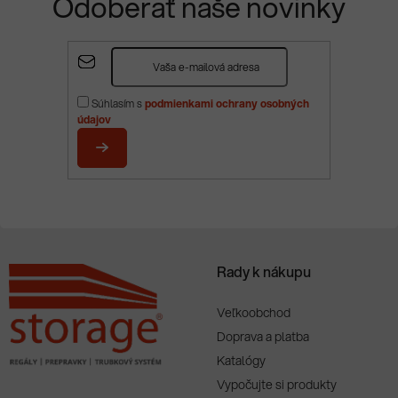
Odoberať naše novinky
Z
á
p
Súhlasím s
podmienkami ochrany osobných
ä
údajov
t
i
PRIHLÁSIŤ
e
SA
Rady k nákupu
Veľkoobchod
Doprava a platba
Katalógy
Vypočujte si produkty