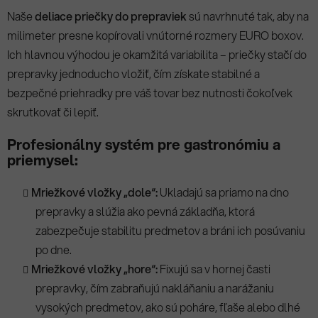
a
Naše
deliace priečky do prepraviek
sú navrhnuté tak, aby na
c
milimeter presne kopírovali vnútorné rozmery EURO boxov.
i
e
Ich hlavnou výhodou je okamžitá variabilita – priečky stačí do
p
prepravky jednoducho vložiť, čím získate stabilné a
r
bezpečné priehradky pre váš tovar bez nutnosti čokoľvek
v
skrutkovať či lepiť.
k
y
Profesionálny systém pre gastronómiu a
v
priemysel:
ý
p
Mriežkové vložky „dole“:
Ukladajú sa priamo na dno
i
s
prepravky a slúžia ako pevná základňa, ktorá
u
zabezpečuje stabilitu predmetov a bráni ich posúvaniu
po dne.
Mriežkové vložky „hore“:
Fixujú sa v hornej časti
prepravky, čím zabraňujú nakláňaniu a narážaniu
vysokých predmetov, ako sú poháre, fľaše alebo dlhé