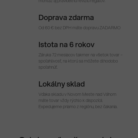
montáž aj pravidelnú revíziu regálov.
Doprava zdarma
Od 60 € bez DPH máte dopravu ZADARMO
Istota na 6 rokov
Záruka 72 mesiacov takmer na všetok tovar –
spoľahlivosť, na ktorú sa môžete dlhodobo
spoľahnúť.
Lokálny sklad
Vďaka skladu v Novom Meste nad Váhom
máte tovar vždy rýchlo k dispozícii.
Expedujeme priamo z regiónu, bez čakania.