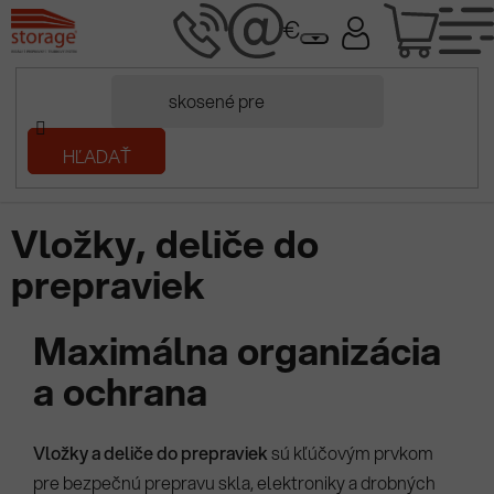
Prejsť
NÁK
na
obsah
KOŠÍ
Domov
HĽADAŤ
/
Plastové prepravky
/
Stohovacie prepravky
/
Príslušenstvo
/
Vložky a deliče
Vložky, deliče do
prepraviek
Maximálna organizácia
a ochrana
Vložky a deliče do prepraviek
sú kľúčovým prvkom
pre bezpečnú prepravu skla, elektroniky a drobných