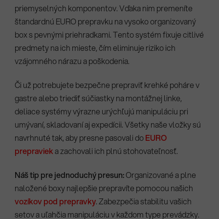
priemyselných komponentov. Vďaka nim premeníte
štandardnú EURO prepravku na vysoko organizovaný
box s pevnými priehradkami. Tento systém fixuje citlivé
predmety na ich mieste, čím eliminuje riziko ich
vzájomného nárazu a poškodenia.
Či už potrebujete bezpečne prepraviť krehké poháre v
gastre alebo triediť súčiastky na montážnej linke,
deliace systémy výrazne urýchľujú manipuláciu pri
umývaní, skladovaní aj expedícii. Všetky naše vložky sú
navrhnuté tak, aby presne pasovali do
EURO
prepraviek
a zachovali ich plnú stohovateľnosť.
Náš tip pre jednoduchý presun:
Organizované a plne
naložené boxy najlepšie prepravíte pomocou našich
vozíkov pod prepravky
. Zabezpečia stabilitu vašich
setov a uľahčia manipuláciu v každom type prevádzky.