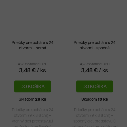
Priečky pre poháre s 24
Priečky pre poháre s 24
otvormi - horná
otvormi - spodná
4,28 € vrátane DPH
4,28 € vrátane DPH
3,48 €
/ ks
3,48 €
/ ks
DO KOŠÍKA
DO KOŠÍKA
Skladom
28 ks
Skladom
13 ks
Priečky pre poháre s 24
Priečky pre poháre s 24
otvormi (9 x 8,6 cm) –
otvormi (9 x 8,6 cm) –
vrchný diel predstavujú
spodný diel predstavujú
profesionálny fixačný
základný systém vnútornej