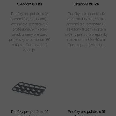
Skladom
66 ks
Skladom
28 ks
Priečky pre poháre s 12
Priečky pre poháre s 12
otvormi (13,7 x 11,7 cm) –
otvormi (13,7 x 11,7 cm) –
vrchný diel predstavujú
spodný diel predstavujú
profesionálny fixačný
základný fixačný systém
prvok určený pre Euro
určený pre Euro prepravky
prepravky s rozmerom 60
s rozmerom 60 x 40 cm.
x 40 cm. Tento vrchný
Tento spodný vklad je...
vklad je...
Priečky pre poháre s 15
Priečky pre poháre s 15