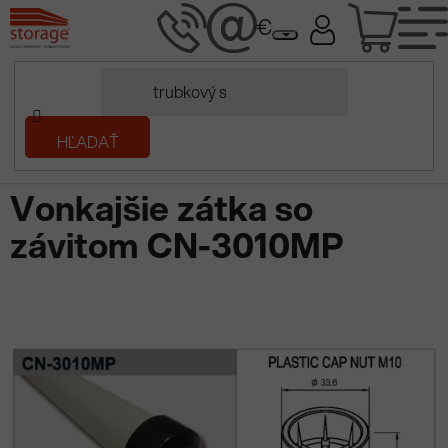
Prejsť
NÁK
na
obsah
KOŠÍ
Domov
HĽADAŤ
/
Regály a regálové systémy
/
Trubkový systém
/
Vonkajšie zátka
so závitom CN-3010MP
Vonkajšie zátka so
závitom CN-3010MP