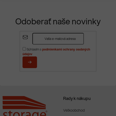
Odoberať naše novinky
Z
á
p
Súhlasím s
podmienkami ochrany osobných
ä
údajov
t
i
PRIHLÁSIŤ
e
SA
Rady k nákupu
Veľkoobchod