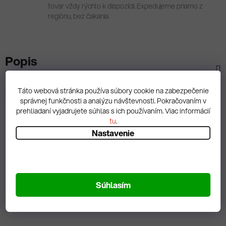
tovar vždy rýchlo k dispozícii. Expedujeme priamo z
regiónu, bez čakania.
Popis
Diskusia
Táto webová stránka používa súbory cookie na zabezpečenie
správnej funkčnosti a analýzu návštevnosti. Pokračovaním v
prehliadaní vyjadrujete súhlas s ich používaním. Viac informácií
tu
.
Nastavenie
Spätná väzba
Súhlasím
Zobrazit hodnotenie