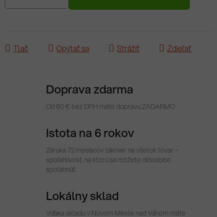
Tlač
Opýtať sa
Strážiť
Zdieľať
Doprava zdarma
Od 60 € bez DPH máte dopravu ZADARMO
Istota na 6 rokov
Záruka 72 mesiacov takmer na všetok tovar –
spoľahlivosť, na ktorú sa môžete dlhodobo
spoľahnúť.
Lokálny sklad
Vďaka skladu v Novom Meste nad Váhom máte