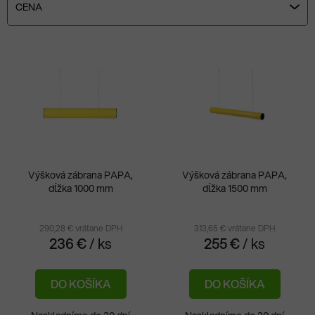
e
CENA
n
i
V
e
ý
p
p
r
i
o
s
d
p
u
r
k
Výšková zábrana PAPA,
Výšková zábrana PAPA,
o
t
dĺžka 1000 mm
dĺžka 1500 mm
d
o
u
v
290,28 € vrátane DPH
313,65 € vrátane DPH
k
236 €
/ ks
255 €
/ ks
t
o
DO KOŠÍKA
DO KOŠÍKA
v