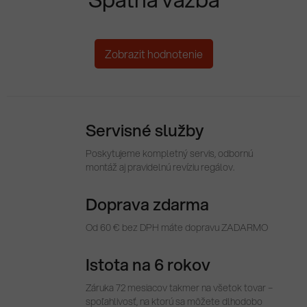
Zobrazit hodnotenie
Servisné služby
Poskytujeme kompletný servis, odbornú
montáž aj pravidelnú revíziu regálov.
Doprava zdarma
Od 60 € bez DPH máte dopravu ZADARMO
Istota na 6 rokov
Záruka 72 mesiacov takmer na všetok tovar –
spoľahlivosť, na ktorú sa môžete dlhodobo