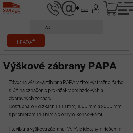
Prejsť
NÁK
na
obsah
KOŠÍ
Domov
HĽADAŤ
/
Regály a regálové systémy
/
Bezpečnosť v sklade
/
Bezpečnostné
prvky a rohože
/
Výškové zábrany PAPA
Výškové zábrany PAPA
Závesná výšková zábrana PAPA v žltej výstražnej farbe
slúži na označenie prekážok v prejazdových a
dopravných zónach.
Dostupná je v dĺžkach 1000 mm, 1500 mm a 2000 mm
s priemerom 140 mm a čiernymi koncovkami.
Flexibilná výšková zábrana PAPA je ideálnym riešením