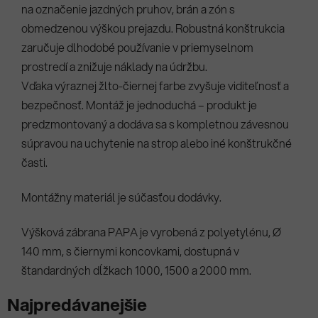
na označenie jazdných pruhov, brán a zón s
obmedzenou výškou prejazdu. Robustná konštrukcia
zaručuje dlhodobé používanie v priemyselnom
prostredí a znižuje náklady na údržbu.
Vďaka výraznej žlto-čiernej farbe zvyšuje viditeľnosť a
bezpečnosť. Montáž je jednoduchá – produkt je
predzmontovaný a dodáva sa s kompletnou závesnou
súpravou na uchytenie na strop alebo iné konštrukčné
časti.
Montážny materiál je súčasťou dodávky.
Výšková zábrana PAPA je vyrobená z polyetylénu, Ø
140 mm, s čiernymi koncovkami, dostupná v
štandardných dĺžkach 1000, 1500 a 2000 mm.
Najpredávanejšie