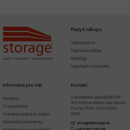
e
SA
Rady k nákupu
Veľkoobchod
Doprava a platba
Katalógy
Vypočujte si produkty
Informácie pre Vás
Kontakt
Trenčianska ulica 6594/29F
Kontakty
915 01 Nové Mesto nad Váhom
O spoločnosti
Po-Pia: 07:00–12:00 | 13:00–
15:30
Ochrana osobných údajov
Obchodné podmienky
storage@storage.sk
Marketingová komunikácia
(+421) 902 338 338