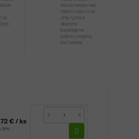
všetok
Novom Meste nad
Váhom máte tovar
, na
vždy rýchlo k
ôžete
dispozícii.
Expedujeme
priamo z regiónu,
bez čakania.
,72 €
/ ks
DO
ne DPH