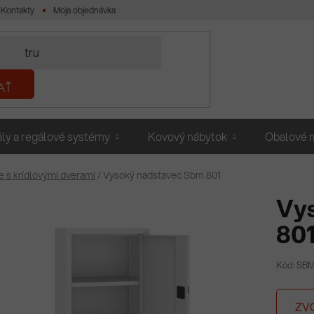
Kontakty
Moja objednávka
AŤ
ly a regálové systémy
Kovový nábytok
Obalové m
e s krídlovými dverami
/
Vysoký nadstavec Sbm 801
Vy
80
Kód: SBM
ZV