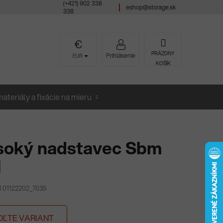
(+421) 902 338
eshop@storage.sk
338
NÁKUPNÝ
PRÁZDNY
Prihlásenie
EUR
KOŠÍK
KOŠÍK
ateriály a fixácie na mieru
soký nadstavec Sbm
1
 01122202_7035
OĽTE VARIANT