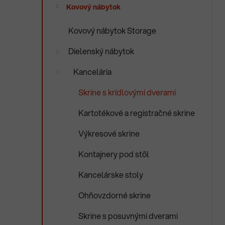
e
Kovový nábytok
n
e
Kovový nábytok Storage
l
Dielenský nábytok
Kancelária
Skrine s krídlovými dverami
Kartotékové a registračné skrine
Výkresové skrine
Kontajnery pod stôl
Kancelárske stoly
Ohňovzdorné skrine
Skrine s posuvnými dverami