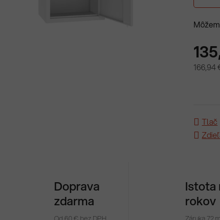
Môžeme
135
166,94 
Jednotk
Tlač
Zdieľ
Doprava
Istota
zdarma
rokov
Od 60 € bez DPH
Záruka 72 