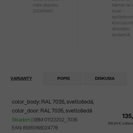
máte dopravu
takmer na 
ZADARMO
tovar –
spoľahlivosť
ktorú sa m
dlhodobo
spoľahnúť.
VARIANTY
POPIS
DISKUSIA
color_body: RAL 7035, svetlošedá,
color_door: RAL 7035, svetlošedá
135
Skladom
| SBM 01122202_7035
166,94 € vráta
EAN:
8585068024776