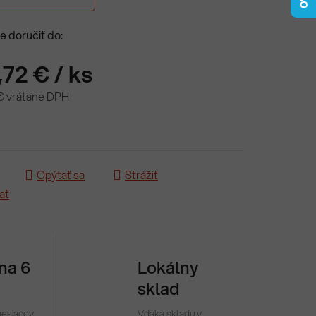
 doručiť do:
,72 €
/ ks
€ vrátane DPH
ová cena:
Opýtať sa
Strážiť
ať
 na 6
Lokálny
sklad
mesiacov
Vďaka skladu v