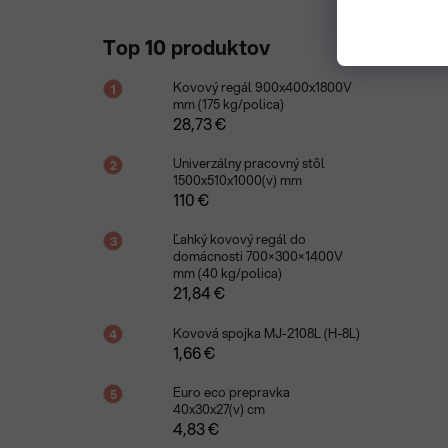
Top 10 produktov
Kovový regál 900x400x1800V
mm (175 kg/polica)
28,73 €
Univerzálny pracovný stôl
1500x510x1000(v) mm
110 €
Ľahký kovový regál do
domácnosti 700×300×1400V
mm (40 kg/polica)
21,84 €
Kovová spojka MJ-2108L (H-8L)
1,66 €
Euro eco prepravka
40x30x27(v) cm
4,83 €