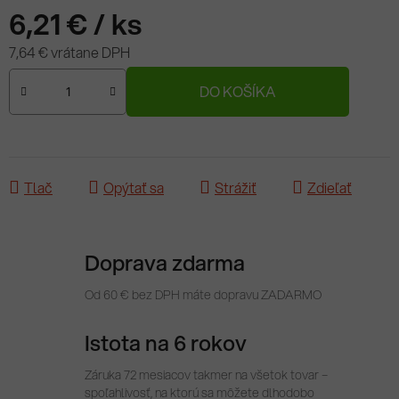
6,21 €
/ ks
7,64 € vrátane DPH
Jednotková cena:
DO KOŠÍKA
Tlač
Opýtať sa
Strážiť
Zdieľať
Doprava zdarma
Od 60 € bez DPH máte dopravu ZADARMO
Istota na 6 rokov
Záruka 72 mesiacov takmer na všetok tovar –
spoľahlivosť, na ktorú sa môžete dlhodobo