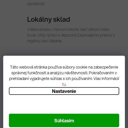
spoľahnúť.
Lokálny sklad
Vďaka skladu v Novom Meste nad Váhom máte
tovar vždy rýchlo k dispozícii. Expedujeme priamo z
regiónu, bez čakania.
Popis
Táto webová stránka používa súbory cookie na zabezpečenie
správnej funkčnosti a analýzu návštevnosti. Pokračovaním v
prehliadaní vyjadrujete súhlas s ich používaním. Viac informácií
Diskusia
tu
.
Nastavenie
Spätná väzba
Súhlasím