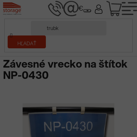
Prejsť
NÁK
na
obsah
KOŠÍ
Domov
HĽADAŤ
/
Regály a regálové systémy
/
Trubkový systém
/
Závesné vrecko
na štítok NP-0430
Závesné vrecko na štítok
NP-0430