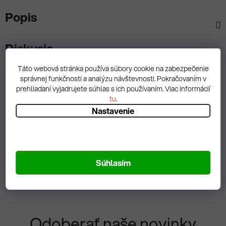
Popis
Diskusia
Táto webová stránka používa súbory cookie na zabezpečenie
správnej funkčnosti a analýzu návštevnosti. Pokračovaním v
prehliadaní vyjadrujete súhlas s ich používaním. Viac informácií
tu
.
Spätná väzba
Nastavenie
Zobrazit hodnotenie
Súhlasím
Odoberať naše novinky