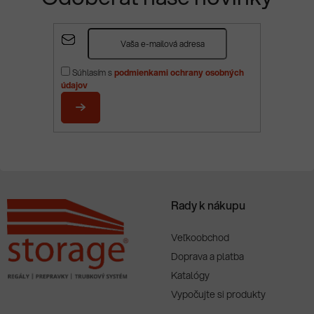
Z
á
p
Súhlasím s
podmienkami ochrany osobných
ä
údajov
t
i
PRIHLÁSIŤ
e
SA
Rady k nákupu
Veľkoobchod
Doprava a platba
Katalógy
Vypočujte si produkty