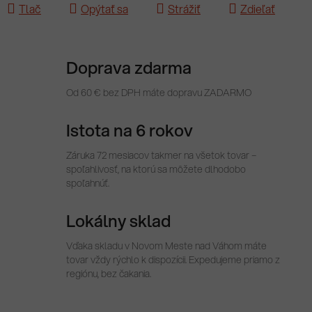
Tlač
Opýtať sa
Strážiť
Zdieľať
Doprava zdarma
Od 60 € bez DPH máte dopravu ZADARMO
Istota na 6 rokov
Záruka 72 mesiacov takmer na všetok tovar –
spoľahlivosť, na ktorú sa môžete dlhodobo
spoľahnúť.
Lokálny sklad
Vďaka skladu v Novom Meste nad Váhom máte
tovar vždy rýchlo k dispozícii. Expedujeme priamo z
regiónu, bez čakania.