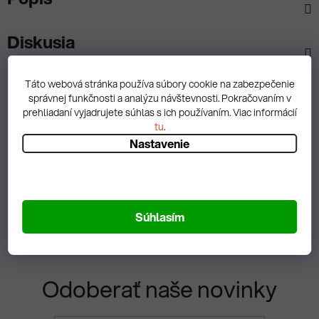
Diskusia
Táto webová stránka používa súbory cookie na zabezpečenie
správnej funkčnosti a analýzu návštevnosti. Pokračovaním v
prehliadaní vyjadrujete súhlas s ich používaním. Viac informácií
Spätná väzba
tu
.
Nastavenie
Zobrazit hodnotenie
Súhlasím
Odoberať naše novinky