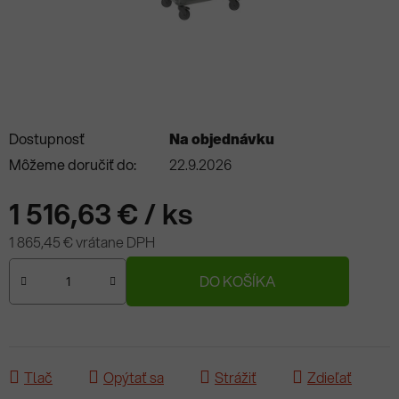
Dostupnosť
Na objednávku
Môžeme doručiť do:
22.9.2026
1 516,63 €
/ ks
1 865,45 € vrátane DPH
Jednotková cena:
DO KOŠÍKA
Tlač
Opýtať sa
Strážiť
Zdieľať