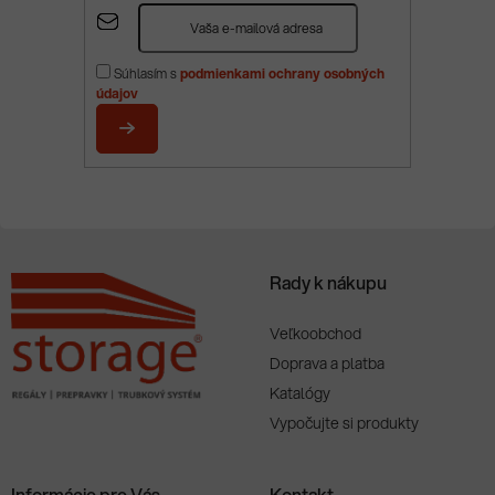
Z
á
p
Súhlasím s
podmienkami ochrany osobných
ä
údajov
t
i
PRIHLÁSIŤ
e
SA
Rady k nákupu
Veľkoobchod
Doprava a platba
Katalógy
Vypočujte si produkty
Informácie pre Vás
Kontakt