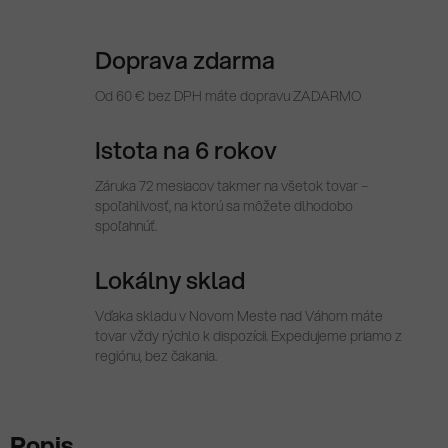
Doprava zdarma
Od 60 € bez DPH máte dopravu ZADARMO
Istota na 6 rokov
Záruka 72 mesiacov takmer na všetok tovar –
spoľahlivosť, na ktorú sa môžete dlhodobo
spoľahnúť.
Lokálny sklad
Vďaka skladu v Novom Meste nad Váhom máte
tovar vždy rýchlo k dispozícii. Expedujeme priamo z
regiónu, bez čakania.
Popis