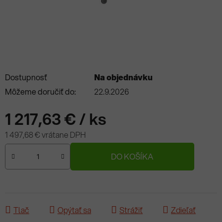
Dostupnosť
Na objednávku
Môžeme doručiť do:
22.9.2026
1 217,63 €
/ ks
1 497,68 € vrátane DPH
Jednotková cena:
DO KOŠÍKA
Tlač
Opýtať sa
Strážiť
Zdieľať