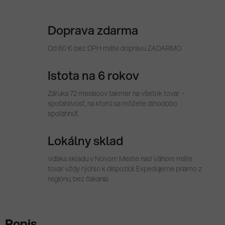
Doprava zdarma
Od 60 € bez DPH máte dopravu ZADARMO
Istota na 6 rokov
Záruka 72 mesiacov takmer na všetok tovar –
spoľahlivosť, na ktorú sa môžete dlhodobo
spoľahnúť.
Lokálny sklad
Vďaka skladu v Novom Meste nad Váhom máte
tovar vždy rýchlo k dispozícii. Expedujeme priamo z
regiónu, bez čakania.
Popis