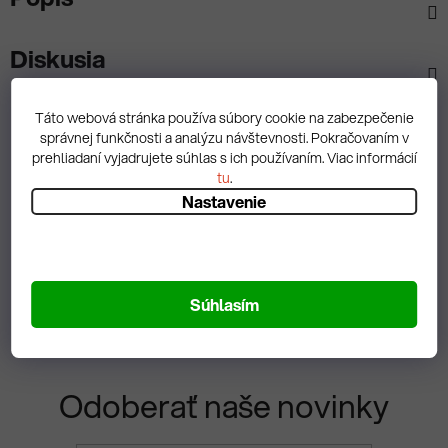
Diskusia
Táto webová stránka používa súbory cookie na zabezpečenie
správnej funkčnosti a analýzu návštevnosti. Pokračovaním v
prehliadaní vyjadrujete súhlas s ich používaním. Viac informácií
Spätná väzba
tu
.
Nastavenie
Zobrazit hodnotenie
Súhlasím
Odoberať naše novinky