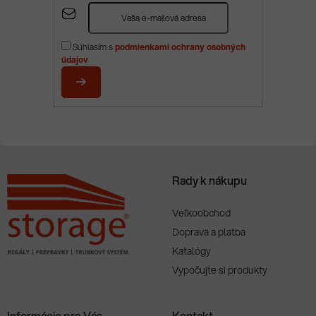
Z
á
p
Súhlasím s
podmienkami ochrany osobných
ä
údajov
t
i
PRIHLÁSIŤ
e
SA
Rady k nákupu
Veľkoobchod
Doprava a platba
Katalógy
Vypočujte si produkty
Informácie pre Vás
Kontakt