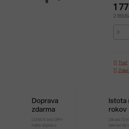
1 7
2 183,8
Jednotk
Tlač
Zdieľ
Doprava
Istota
zdarma
rokov
Od 60 € bez DPH
Záruka 72 
máte dopravu
takmer na 