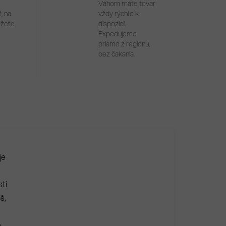
Váhom máte tovar
, na
vždy rýchlo k
ôžete
dispozícii.
Expedujeme
priamo z regiónu,
bez čakania.
je
sti
š,
e