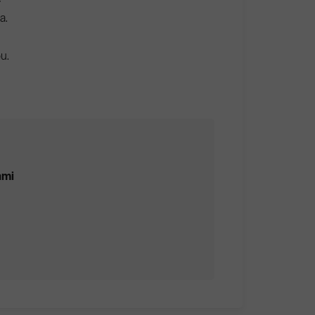
a.
u.
ami