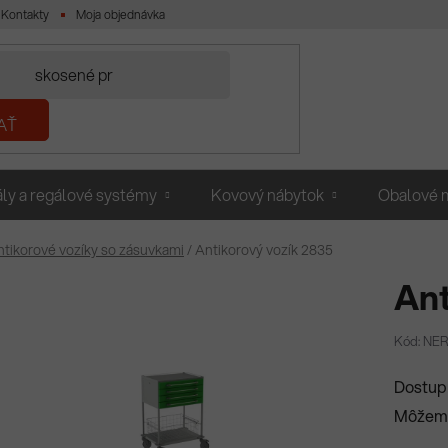
Kontakty
Moja objednávka
AŤ
ly a regálové systémy
Kovový nábytok
Obalové m
ntikorové vozíky so zásuvkami
/
Antikorový vozík 2835
Ant
Kód: NE
Dostup
Môžeme