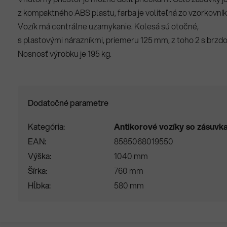
z kompaktného ABS plastu, farba je voliteľná zo vzorkovník
Vozík má centrálne uzamykanie. Kolesá sú otočné,
s plastovými nárazníkmi, priemeru 125 mm, z toho 2 s brzdo
Nosnosť výrobku je 195 kg.
Dodatočné parametre
Kategória
Antikorové vozíky so zásuvk
EAN
8585068019550
Výška
1040 mm
Šírka
760 mm
Hĺbka
580 mm