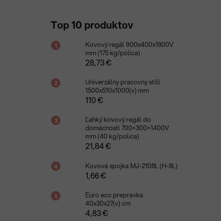
Top 10 produktov
Kovový regál 900x400x1800V
mm (175 kg/polica)
28,73 €
Univerzálny pracovný stôl
1500x510x1000(v) mm
110 €
Ľahký kovový regál do
domácnosti 700×300×1400V
mm (40 kg/polica)
21,84 €
Kovová spojka MJ-2108L (H-8L)
1,66 €
Euro eco prepravka
40x30x27(v) cm
4,83 €