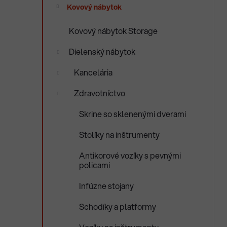
e
Kovový nábytok
n
e
Kovový nábytok Storage
l
Dielenský nábytok
Kancelária
Zdravotníctvo
Skrine so sklenenými dverami
Stolíky na inštrumenty
Antikorové vozíky s pevnými
policami
Infúzne stojany
Schodíky a platformy