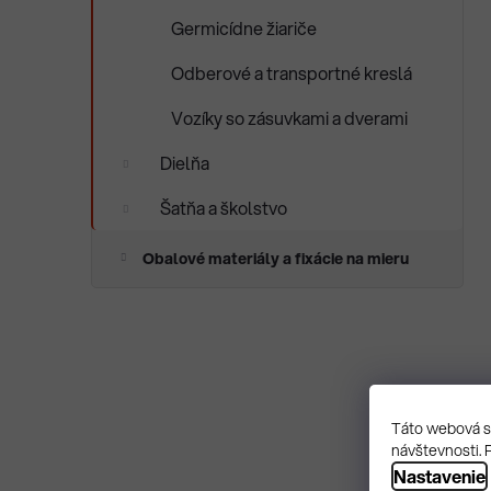
Germicídne žiariče
Odberové a transportné kreslá
Vozíky so zásuvkami a dverami
Dielňa
Šatňa a školstvo
Obalové materiály a fixácie na mieru
Táto webová st
návštevnosti. 
Nastavenie