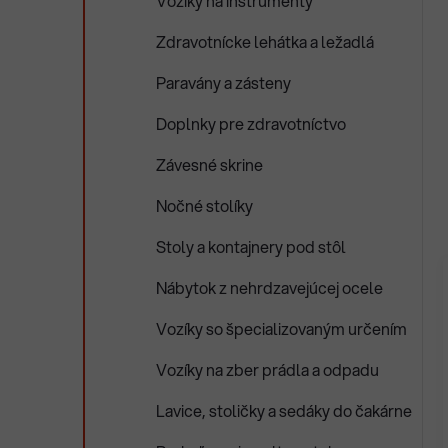
Vozíky na inštrumenty
Zdravotnícke lehátka a ležadlá
Paravány a zásteny
Doplnky pre zdravotníctvo
Závesné skrine
Nočné stolíky
Stoly a kontajnery pod stôl
Nábytok z nehrdzavejúcej ocele
Vozíky so špecializovaným určením
Vozíky na zber prádla a odpadu
Lavice, stoličky a sedáky do čakárne