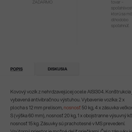
ZADARMO
tovar –
spoľahlivosť
ktorú sa m
dlhodobo
spoľahnúť.
POPIS
DISKUSIA
Kovový vozík z nehrdzavejúcej ocele AISI304. Konštrukcia 
vybavená antivibračnou výstuhou. Vybavenie vozíka: 2 x
plocha s 12 mm prelisom,
nosnosť
50 kg, 4 x zásuvka veľko
S (výška 60 mm), nosnosť 20 kg, 1 x obojstranne výsuvný kô
nosnosť 15 kg. Zásuvky sú prachotesné v MS prevedení.
Vnútorný priestor je možné deliť priečkami. Čelo zásuvky j