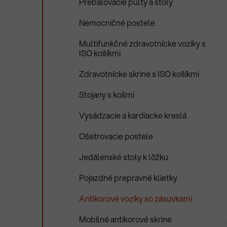
Prebaľovacie pulty a stoly
Nemocničné postele
Multifunkčné zdravotnícke vozíky s
ISO košíkmi
Zdravotnícke skrine s ISO košíkmi
Stojany s košmi
Vysádzacie a kardiacke kreslá
Ošetrovacie postele
Jedálenské stoly k lôžku
Pojazdné prepravné klietky
Antikorové vozíky so zásuvkami
Mobilné antikorové skrine