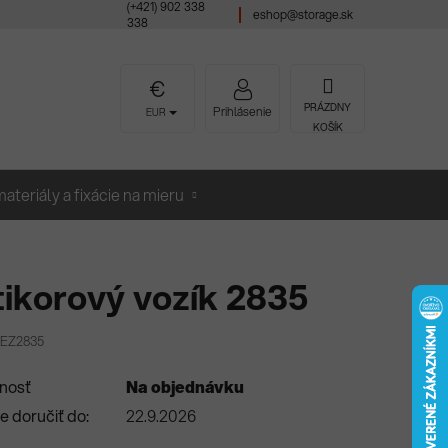
(+421) 902 338
eshop@storage.sk
338
NÁKUPNÝ
PRÁZDNY
Prihlásenie
EUR
KOŠÍK
KOŠÍK
ateriály a fixácie na mieru
ikorový vozík 2835
REZ2835
nosť
Na objednávku
 doručiť do:
22.9.2026