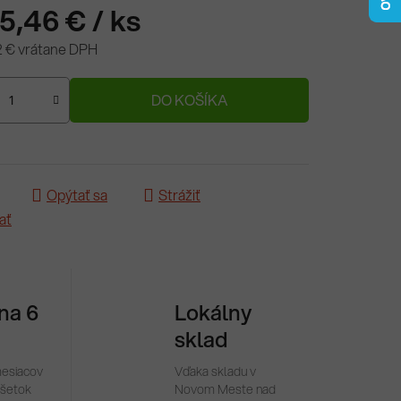
75,46 €
/ ks
2 € vrátane DPH
ová cena:
DO KOŠÍKA
Opýtať sa
Strážiť
ať
 na 6
Lokálny
sklad
mesiacov
Vďaka skladu v
všetok
Novom Meste nad