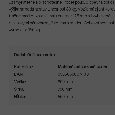
uzamykateľné a prachotesné. Počet políc: 3 x pevná polica
výška sa nedá nastaviť, nosnosť 30 kg. Vozík má aj antikoro
tlačné madlo. Kolesá majú priemer 125 mm sú vybavené
plastovými nárazníkmi, 2 kolesá s brzdou. Celková nosnosť
výrobku je 150 kg.
Dodatočné parametre
Kategória
Mobilné antikorové skrine
EAN
8585068037400
Výška
890 mm
Šírka
750 mm
Hĺbka
550 mm