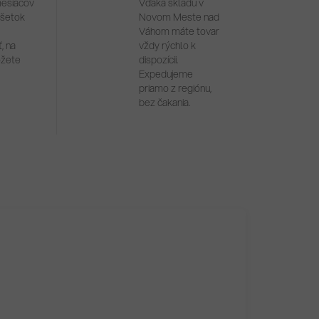
mesiacov
Vďaka skladu v
všetok
Novom Meste nad
Váhom máte tovar
, na
vždy rýchlo k
ôžete
dispozícii.
Expedujeme
priamo z regiónu,
bez čakania.