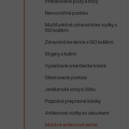
Prebaľovacie pulty a stoly
Nemocničné postele
Multifunkčné zdravotnícke vozíky s
ISO košíkmi
Zdravotnícke skrine s ISO košíkmi
Stojany s košmi
Vysádzacie a kardiacke kreslá
Ošetrovacie postele
Jedálenské stoly k lôžku
Pojazdné prepravné klietky
Antikorové vozíky so zásuvkami
Mobilné antikorové skrine