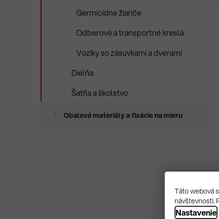
Germicídne žiariče
Odberové a transportné kreslá
Vozíky so zásuvkami a dverami
Dielňa
Šatňa a školstvo
Obalové materiály a fixácie na mieru
Táto webová st
návštevnosti. 
Nastavenie