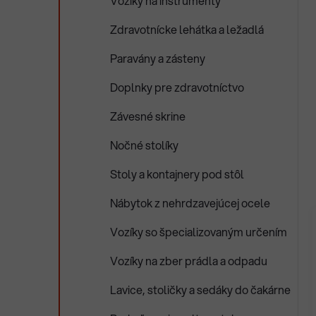
Vozíky na inštrumenty
Zdravotnícke lehátka a ležadlá
Paravány a zásteny
Doplnky pre zdravotníctvo
Závesné skrine
Nočné stolíky
Stoly a kontajnery pod stôl
Nábytok z nehrdzavejúcej ocele
Vozíky so špecializovaným určením
Vozíky na zber prádla a odpadu
Lavice, stoličky a sedáky do čakárne