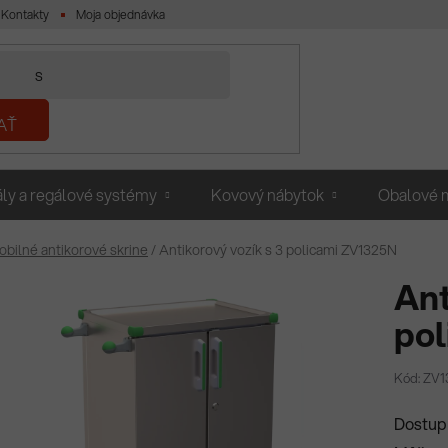
Kontakty
Moja objednávka
AŤ
ly a regálové systémy
Kovový nábytok
Obalové m
bilné antikorové skrine
/
Antikorový vozík s 3 policami ZV1325N
Ant
po
Kód: ZV1
Dostup