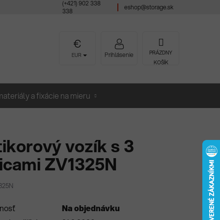
(+421) 902 338
eshop@storage.sk
338
NÁKUPNÝ
PRÁZDNY
Prihlásenie
EUR
KOŠÍK
KOŠÍK
ateriály a fixácie na mieru
ikorový vozík s 3
licami ZV1325N
325N
nosť
Na objednávku