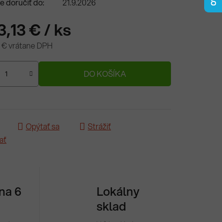
 doručiť do:
21.9.2026
13,13 €
/ ks
5 € vrátane DPH
ová cena:
DO KOŠÍKA
Opýtať sa
Strážiť
ať
 na 6
Lokálny
sklad