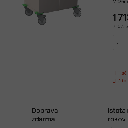
Môžeme
1 7
2 107,1
Jednotk
Tlač
Zdieľ
Doprava
Istota
zdarma
rokov