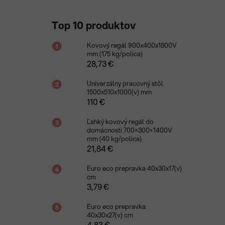
Top 10 produktov
Kovový regál 900x400x1800V
mm (175 kg/polica)
28,73 €
Univerzálny pracovný stôl
1500x510x1000(v) mm
110 €
Ľahký kovový regál do
domácnosti 700×300×1400V
mm (40 kg/polica)
21,84 €
Euro eco prepravka 40x30x17(v)
cm
3,79 €
Euro eco prepravka
40x30x27(v) cm
4,83 €