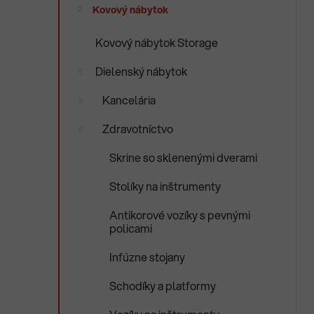
e
Kovový nábytok
n
e
Kovový nábytok Storage
l
Dielenský nábytok
Kancelária
Zdravotníctvo
Skrine so sklenenými dverami
Stolíky na inštrumenty
Antikorové vozíky s pevnými
policami
Infúzne stojany
Schodíky a platformy