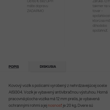
Od 60 € bez DPH
Záruka 72 
máte dopravu
takmer na 
ZADARMO
tovar –
spoľahlivosť
ktorú sa m
dlhodobo
spoľahnúť.
POPIS
DISKUSIA
Kovový vozík s policami vyrobený z nehrdzavejúcej ocele
AISI304. Vozík je vybavený antivibračnou výstuhou. Horná
pracovná plocha vozíka má 12 mm prelis, je vybavená
ochrannými rohmi a jej
nosnosť
je 20 kg. Dvere sú