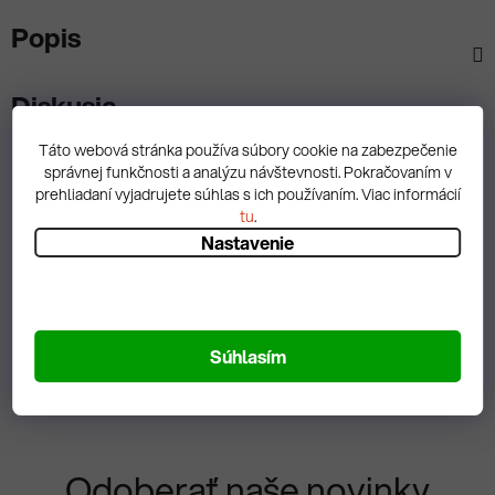
Popis
Diskusia
Táto webová stránka používa súbory cookie na zabezpečenie
správnej funkčnosti a analýzu návštevnosti. Pokračovaním v
prehliadaní vyjadrujete súhlas s ich používaním. Viac informácií
tu
.
Spätná väzba
Nastavenie
Zobrazit hodnotenie
Súhlasím
Odoberať naše novinky