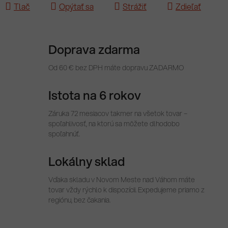
Tlač
Opýtať sa
Strážiť
Zdieľať
Doprava zdarma
Od 60 € bez DPH máte dopravu ZADARMO
Istota na 6 rokov
Záruka 72 mesiacov takmer na všetok tovar –
spoľahlivosť, na ktorú sa môžete dlhodobo
spoľahnúť.
Lokálny sklad
Vďaka skladu v Novom Meste nad Váhom máte
tovar vždy rýchlo k dispozícii. Expedujeme priamo z
regiónu, bez čakania.