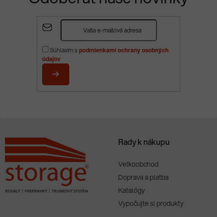
Z
á
p
Súhlasím s
podmienkami ochrany osobných
ä
údajov
t
i
PRIHLÁSIŤ
e
SA
Rady k nákupu
Veľkoobchod
Doprava a platba
Katalógy
Vypočujte si produkty