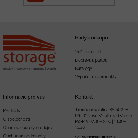
i
e
SA
Rady k nákupu
Veľkoobchod
Doprava a platba
Katalógy
Vypočujte si produkty
Informácie pre Vás
Kontakt
Trenčianska ulica 6594/29F
Kontakty
915 01 Nové Mesto nad Váhom
O spoločnosti
Po-Pia: 07:00–12:00 | 13:00–
15:30
Ochrana osobných údajov
Obchodné podmienky
storage@storage.sk