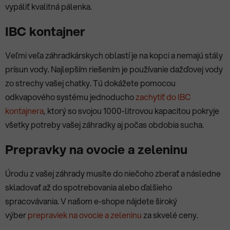
vypáliť kvalitná pálenka.
IBC kontajner
Veľmi veľa záhradkárskych oblastí je na kopci a nemajú stály
prísun vody. Najlepším riešením je používanie dažďovej vody
zo strechy vašej chatky. Tú dokážete pomocou
odkvapového systému jednoducho
zachytiť do IBC
kontajnera
, ktorý so svojou 1000-litrovou kapacitou pokryje
všetky potreby vašej záhradky aj počas obdobia sucha.
Prepravky na ovocie a zeleninu
Úrodu z vašej záhrady musíte do niečoho zberať a následne
skladovať až do spotrebovania alebo ďalšieho
spracovávania. V našom e-shope nájdete široký
výber
prepraviek na ovocie a zeleninu
za skvelé ceny.