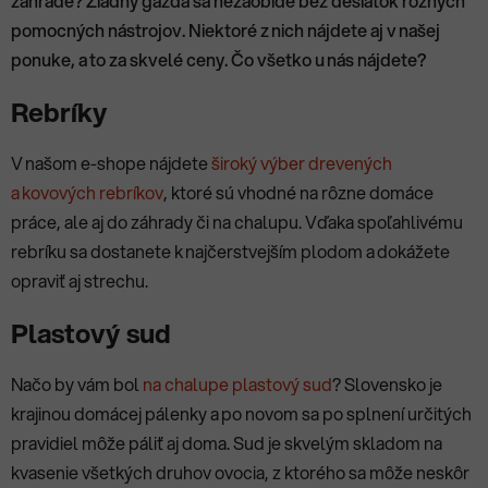
záhrade? Žiadny gazda sa nezaobíde bez desiatok rôznych
pomocných nástrojov. Niektoré z nich nájdete aj v našej
ponuke, a to za skvelé ceny. Čo všetko u nás nájdete?
Rebríky
V našom e-shope nájdete
široký výber drevených
a kovových rebríkov
, ktoré sú vhodné na rôzne domáce
práce, ale aj do záhrady či na chalupu. Vďaka spoľahlivému
rebríku sa dostanete k najčerstvejším plodom a dokážete
opraviť aj strechu.
Plastový sud
Načo by vám bol
na chalupe plastový sud
? Slovensko je
krajinou domácej pálenky a po novom sa po splnení určitých
pravidiel môže páliť aj doma. Sud je skvelým skladom na
kvasenie všetkých druhov ovocia, z ktorého sa môže neskôr