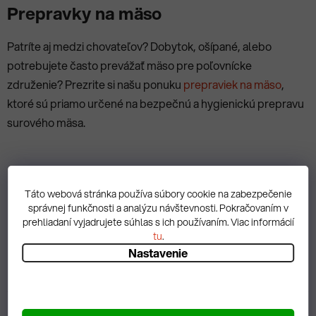
Prepravky na mäso
Patríte aj medzi chovateľov? Dobytok, ošípané, alebo
potrebujete často prevážať mäso pre poľovnícke
združenie? Prezrite si našu ponuku
prepraviek na mäso
,
ktoré sú priamo určené na bezpečnú a hygienickú prepravu
surového mäsa.
PREDCHÁDZAJÚCI ČLÁNOK
Táto webová stránka používa súbory cookie na zabezpečenie
správnej funkčnosti a analýzu návštevnosti. Pokračovaním v
prehliadaní vyjadrujete súhlas s ich používaním. Viac informácií
tu
.
ĎALŠÍ ČLÁNOK
Nastavenie