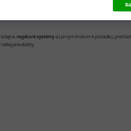
Sú
redajne,
regálové systémy
sú prvým krokom k poriadku, prehľadno
 vašej prevádzky.