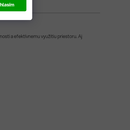
hlasím
sti a efektívnemu využitiu priestoru. Aj