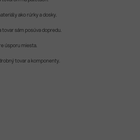
teriály ako rúrky a dosky.
sa tovar sám posúva dopredu.
re úsporu miesta.
drobný tovar a komponenty.