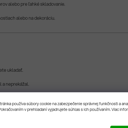
rov alebo pre ľahké skladovanie.
ostiach alebo na dekoráciu.
ete ukladať.
l a neprekážal.
hé profily, atď.
ránka používa súbory cookie na zabezpečenie správnej funkčnosti a an
Pokračovaním v prehliadaní vyjadrujete súhlas s ich používaním. Viac info
 zložíte sami, iné vyžadujú odbornú montáž.
skladoch je dôležité dodržiavať legislatívne požiadavky a revízie