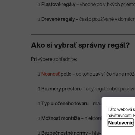
Plastové regály
– vhodné do vlhkých priesto
Drevené regály
– často používané v domácn
Ako si vybrať správny regál?
Pri výbere zohľadnite:
Nosnosť
políc
– od toho závisí, čo na ne môž
Rozmery priestoru
– aby regál dobre pasova
Typ uloženého tovaru
– malé veci, palety, dl
Táto webová st
návštevnosti. 
Možnosť montáže
– niektoré regály si ľahko
Nastavenie
Bezpečnostné normy
– hlavne vo firemných 