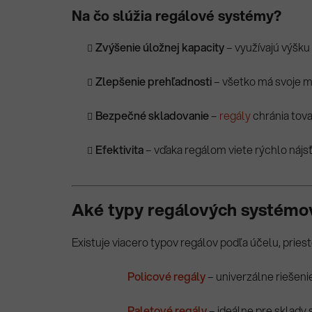
Na čo slúžia regálové systémy?
Zvýšenie úložnej kapacity
– využívajú výšku 
Zlepšenie prehľadnosti
– všetko má svoje mi
Bezpečné skladovanie
–
regály
chránia tov
Efektivita
– vďaka regálom viete rýchlo nájsť,
Aké typy regálových systémov
Existuje viacero typov regálov podľa účelu, priest
Policové regály
– univerzálne riešenie
Paletové regály
– ideálne pre sklady 