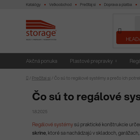
Prejsť
Katalógy
Veľkoobchod
Prečítaj si
Doprava a platba
na
obsah
HĽAD
Akčná ponuka
Plastové prepravky
Regá
Domov
/
Prečítaj si
/
Čo sú to regálové systémy a prečo ich potre
Čo sú to regálové sy
1.8.2025
Regálové systémy
sú praktické konštrukcie určen
skrine
, ktoré sa nachádzajú v skladoch, garážach