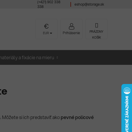
(+421) 902 338
eshop@storage.sk
338
NÁKUPNÝ
PRÁZDNY
Prihlásenie
EUR
KOŠÍK
KOŠÍK
ateriály a fixácie na mieru
te
 Môžete si ich predstaviť ako
pevné policové