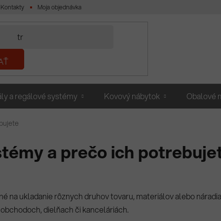
Kontakty
Moja objednávka
AŤ
ly a regálové systémy
Kovový nábytok
Obalové m
bujete
stémy a prečo ich potrebuje
é na ukladanie rôznych druhov tovaru, materiálov alebo náradia.
, obchodoch, dielňach či kanceláriách.