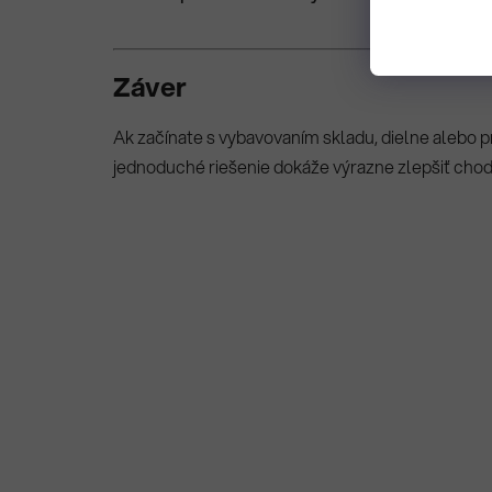
Záver
Ak začínate s vybavovaním skladu, dielne alebo p
jednoduché riešenie dokáže výrazne zlepšiť chod