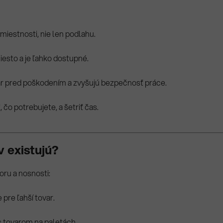
miestnosti, nie len podlahu.
esto a je ľahko dostupné.
ar pred poškodením a zvyšujú bezpečnosť práce.
 čo potrebujete, a šetriť čas.
 existujú?
oru a nosnosti:
 pre ľahší tovar.
s tovarom na paletách.