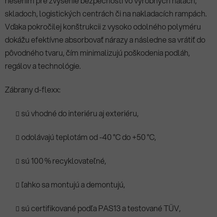
riešením pre zvýšenie bezpečnosti vo výrobných halách,
skladoch, logistických centrách či na nakladacích rampách.
Vďaka pokročilej konštrukcii z vysoko odolného polyméru
dokážu efektívne absorbovať nárazy a následne sa vrátiť do
pôvodného tvaru, čím minimalizujú poškodenia podláh,
regálov a technológie.
Zábrany d-flexx:
sú vhodné do interiéru aj exteriéru,
odolávajú teplotám od -40 °C do +50 °C,
sú 100 % recyklovateľné,
ľahko sa montujú a demontujú,
sú certifikované podľa PAS13 a testované TÜV,