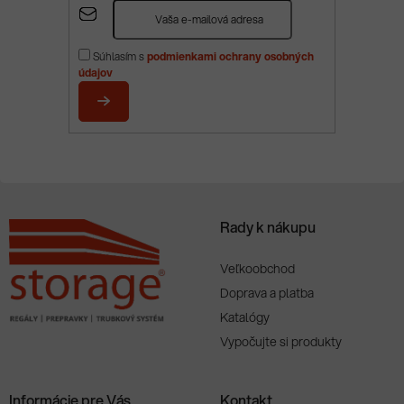
Z
á
p
Súhlasím s
podmienkami ochrany osobných
ä
údajov
t
i
PRIHLÁSIŤ
e
SA
Rady k nákupu
Veľkoobchod
Doprava a platba
Katalógy
Vypočujte si produkty
Informácie pre Vás
Kontakt