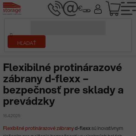
Prejsť
NÁK
na
obsah
KOŠÍ
Domov
HĽADAŤ
/
Prečítaj si
/
Flexibilné protinárazové zábrany d-flexx – bezpečnosť
pre sklady a prevádzky
Flexibilné protinárazové
zábrany d-flexx –
bezpečnosť pre sklady a
prevádzky
16.4.2025
Flexibilné protinárazové zábrany
d-flexx
sú inovatívnym