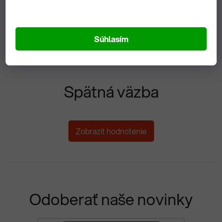
ĎALŠÍ ČLÁNOK
Súhlasím
Spätná väzba
Zobrazit hodnotenie
Odoberať naše novinky