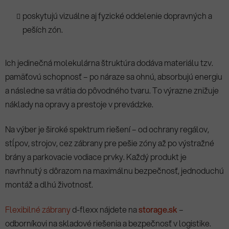
poskytujú vizuálne aj fyzické oddelenie dopravných a
peších zón.
Ich jedinečná molekulárna štruktúra dodáva materiálu tzv.
pamäťovú schopnosť – po náraze sa ohnú, absorbujú energiu
a následne sa vrátia do pôvodného tvaru. To výrazne znižuje
náklady na opravy a prestoje v prevádzke.
Na výber je široké spektrum riešení – od ochrany regálov,
stĺpov, strojov, cez zábrany pre pešie zóny až po výstražné
brány a parkovacie vodiace prvky. Každý produkt je
navrhnutý s dôrazom na maximálnu bezpečnosť, jednoduchú
montáž a dlhú životnosť.
Flexibilné zábrany
d-flexx nájdete na
storage.sk
–
odborníkovi na skladové riešenia a bezpečnosť v logistike.