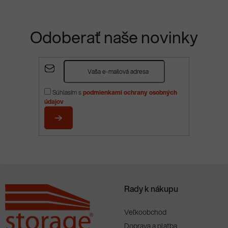
Odoberať naše novinky
Z
á
p
Súhlasím s
podmienkami ochrany osobných
ä
údajov
t
i
PRIHLÁSIŤ
e
SA
Rady k nákupu
Veľkoobchod
Doprava a platba