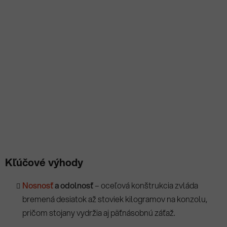
Kľúčové výhody
Nosnosť
a odolnosť
– oceľová konštrukcia zvláda
bremená desiatok až stoviek kilogramov na konzolu,
pričom stojany vydržia aj päťnásobnú záťaž.