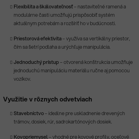
Flexibilita a škálovateľnosť
– nastaviteľné ramená a
modulárne časti umožňujú prispôsobiť systém
aktuálnym potrebám a rozšíriť ho v budúcnosti.
Priestorová efektivita
– využíva sa vertikálny priestor,
čím sa šetrí podlaha a urýchľuje manipulácia.
Jednoduchý prístup
– otvorená konštrukcia umožňuje
jednoduchú manipuláciu materiálu ručne aj pomocou
vozíkov.
Využitie v rôznych odvetviach
Stavebníctvo
– ideálne pre uskladnenie drevených
trámov, dosiek, rúr, sadrokartónových dosiek.
Kovopriemysel
– vhodné pre kovové profily, oceľové