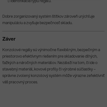
identifikácia typu regálu.
Dobre zorganizovaný systém štítkov zároveň urýchľuje
manipuláciu a zvyšuje bezpečnosť skladu.
Záver
Konzolové regály sú výnimočne flexibilným, bezpečným a
priestorovo efektívnym riešením pre skladovanie dlhých,
ťažkých a náročných materiálov. Nezáleží na tom, či ide o
stavebný materiál, kovové profily či výrobné súčiastky –
správne zvolený konzolový systém môže výrazne zefektívniť
váš pracovný proces.