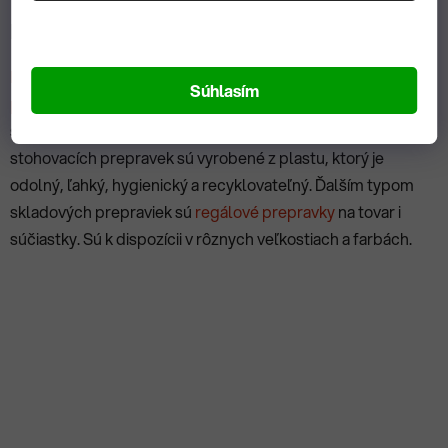
Prepravky a stohovacie prepravky
Prepravky
a
stohovacie prepravky
(to zahŕňa aj
euro
Súhlasím
prepravky
) sú praktické a ekonomické riešenia pre
skladovanie a prepravu drobného tovaru. Väčšina
stohovacích prepravek sú vyrobené z plastu, ktorý je
odolný, ľahký, hygienický a recyklovateľný. Ďalším typom
skladových prepraviek sú
regálové prepravky
na tovar i
súčiastky. Sú k dispozícii v rôznych veľkostiach a farbách.