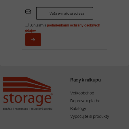
Z
á
p
Súhlasím s
podmienkami ochrany osobných
ä
údajov
t
i
PRIHLÁSIŤ
e
SA
Rady k nákupu
Veľkoobchod
Doprava a platba
Katalógy
Vypočujte si produkty