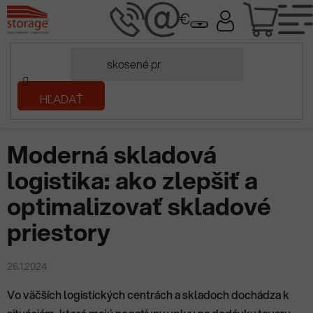
Prejsť
NÁK
na
obsah
KOŠÍ
Domov
HĽADAŤ
/
Prečítaj si
/
Moderná skladová logistika: ako zlepšiť a optimalizovať
skladové priestory
Moderná skladová
logistika: ako zlepšiť a
optimalizovať skladové
priestory
26.1.2024
Vo väčších logistických centrách a skladoch dochádza k