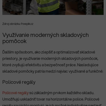
Zdroj obrázku: freepik.cz
Využívanie moderných skladových
pomôcok
Ďalším spôsobom, ako zlepšiť a optimalizovať skladové
priestory, je využívanie moderných skladových pomôcok,
ktoré zvyšujú efektivitu a bezpečnosť práce. Nasledujúce
skladové pomôcky patria medzi najviac využívané a funkčné:
Policové regály
Policové regály
sú základným prvkom každého skladu.
Umožňujú uskladniť tovar na horizontálne police. Policové
regály sa rýchlo montujú, je ich možné individuálne nastaviť