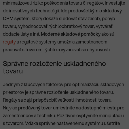
minimalizovali riziko poškodenia tovaru či regálov. Investujte
do inovatívnych technológií. Ide predovšetkým o
skladový
CRM systém
, ktorý dokáže sledovať stav zásob, pohyb
tovaru, vyhodnocovať rýchloobratkový tovar, vytvárať
dodacie listy a iné.
Moderné skladové pomôcky
ako sú
regály
a regálové systémy
umožnia zamestnancom
pracovať s tovarom rýchlo a vyvarovať sa chybovosti.
Správne rozloženie uskladneného
tovaru
Jedným z kľúčových faktorov pre optimalizáciu skladových
priestorov je správne rozloženie uskladneného tovaru.
Regály sa dajú prispôsobiť veľkosti i hmotnosti tovaru.
Najviac
predávaný tovar umiestnite na dostupné miesta
pre
zamestnancov a techniku. Pozitívne ovplyvníte manipuláciu
s tovarom. Vďaka správne nastavenému systému ušetríte