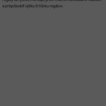
a prispôsobiť výšku či hĺbku regálov.