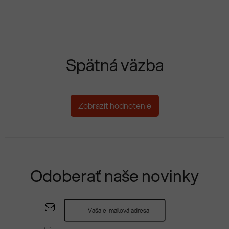
Spätná väzba
Zobrazit hodnotenie
Odoberať naše novinky
Z
á
p