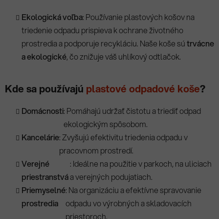
Ekologická voľba
: Používanie plastových košov na
triedenie odpadu prispieva k ochrane životného
prostredia a podporuje recykláciu. Naše koše sú
trvácne
a ekologické
, čo znižuje váš uhlíkový odtlačok.
Kde sa používajú
plastové odpadové koše
?
Domácnosti
: Pomáhajú udržať čistotu a triediť odpad
ekologickým spôsobom.
Kancelárie
: Zvyšujú efektivitu triedenia odpadu v
pracovnom prostredí.
Verejné
: Ideálne na použitie v parkoch, na uliciach
priestranstvá
a verejných podujatiach.
Priemyselné
: Na organizáciu a efektívne spravovanie
prostredia
odpadu vo výrobných a skladovacích
priestoroch.