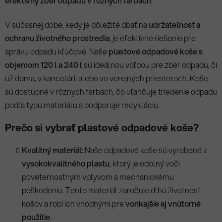
efektívny zber odpadu v rôznych farbách
V súčasnej dobe, kedy je dôležité dbať na
udržateľnosť a
ochranu životného prostredia
, je efektívne riešenie pre
správu odpadu kľúčové. Naše
plastové odpadové koše s
objemom 120 l a 240 l
sú ideálnou voľbou pre zber odpadu, či
už doma, v kancelárii alebo vo verejných priestoroch. Koše
sú dostupné v rôznych farbách, čo uľahčuje triedenie odpadu
podľa typu materiálu a podporuje recykláciu.
Prečo si vybrať plastové odpadové koše?
Kvalitný materiál
: Naše odpadové koše sú vyrobené z
vysokokvalitného plastu
, ktorý je odolný voči
poveternostným vplyvom a mechanickému
poškodeniu. Tento materiál zaručuje dlhú životnosť
košov a robí ich vhodnými pre
vonkajšie aj vnútorné
použitie
.