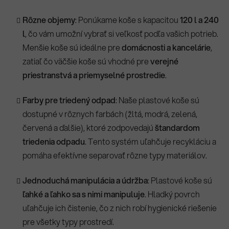
Rôzne objemy
: Ponúkame koše s kapacitou
120 l a 240
l
, čo vám umožní vybrať si veľkosť podľa vašich potrieb.
Menšie koše sú ideálne pre
domácnosti a kancelárie
,
zatiaľ čo väčšie koše sú vhodné pre
verejné
priestranstvá a priemyselné prostredie
.
Farby pre triedený odpad
: Naše plastové koše sú
dostupné v rôznych farbách (žltá, modrá, zelená,
červená a ďalšie), ktoré zodpovedajú
štandardom
triedenia odpadu
. Tento systém uľahčuje recykláciu a
pomáha efektívne separovať rôzne typy materiálov.
Jednoduchá manipulácia a údržba
: Plastové koše sú
ľahké a ľahko sa s nimi manipuluje
. Hladký povrch
uľahčuje ich čistenie, čo z nich robí hygienické riešenie
pre všetky typy prostredí.