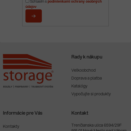
Súhlasím s
podmienkami ochrany osobných
ä
údajov
t
i
PRIHLÁSIŤ
e
SA
Rady k nákupu
Veľkoobchod
Doprava a platba
Katalógy
Vypočujte si produkty
Informácie pre Vás
Kontakt
Trenčianska ulica 6594/29F
Kontakty
915 01 Nové Mesto nad Váhom