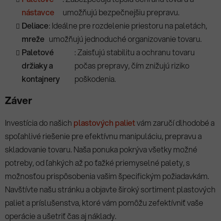
nástavce
umožňujú bezpečnejšiu prepravu.
Deliace
: Ideálne pre rozdelenie priestoru na paletách,
mreže
umožňujú jednoduché organizovanie tovaru.
Paletové
: Zaisťujú stabilitu a ochranu tovaru
držiaky a
počas prepravy, čím znižujú riziko
kontajnery
poškodenia.
Záver
Investícia do našich
plastových paliet
vám zaručí dlhodobé a
spoľahlivé riešenie pre efektívnu manipuláciu, prepravu a
skladovanie tovaru. Naša ponuka pokrýva všetky možné
potreby, od ľahkých až po ťažké priemyselné palety, s
možnosťou prispôsobenia vašim špecifickým požiadavkám.
Navštívte našu stránku a objavte široký sortiment plastových
paliet a príslušenstva, ktoré vám pomôžu zefektívniť vaše
operácie a ušetriť čas aj náklady.