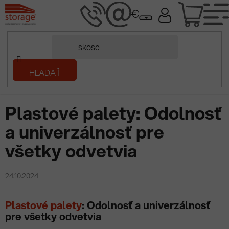
Prejsť
NÁK
na
obsah
KOŠÍ
Domov
HĽADAŤ
/
Prečítaj si
/
Plastové palety: Odolnosť a univerzálnosť pre všetky
odvetvia
Plastové palety: Odolnosť
a univerzálnosť pre
všetky odvetvia
24.10.2024
Plastové palety
: Odolnosť a univerzálnosť
pre všetky odvetvia