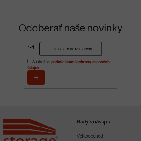
Odoberať naše novinky
Z
á
p
Súhlasím s
podmienkami ochrany osobných
ä
údajov
t
i
PRIHLÁSIŤ
e
SA
Rady k nákupu
Veľkoobchod