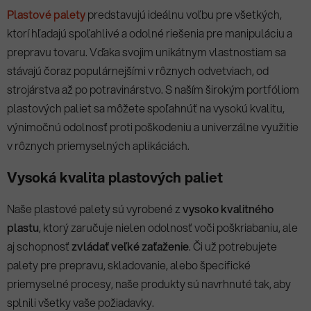
Plastové palety
predstavujú ideálnu voľbu pre všetkých,
ktorí hľadajú spoľahlivé a odolné riešenia pre manipuláciu a
prepravu tovaru. Vďaka svojim unikátnym vlastnostiam sa
stávajú čoraz populárnejšími v rôznych odvetviach, od
strojárstva až po potravinárstvo. S naším širokým portfóliom
plastových paliet sa môžete spoľahnúť na vysokú kvalitu,
výnimočnú odolnosť proti poškodeniu a univerzálne využitie
v rôznych priemyselných aplikáciách.
Vysoká kvalita plastových paliet
Naše plastové palety sú vyrobené z
vysoko kvalitného
plastu
, ktorý zaručuje nielen odolnosť voči poškriabaniu, ale
aj schopnosť
zvládať veľké zaťaženie
. Či už potrebujete
palety pre prepravu, skladovanie, alebo špecifické
priemyselné procesy, naše produkty sú navrhnuté tak, aby
splnili všetky vaše požiadavky.