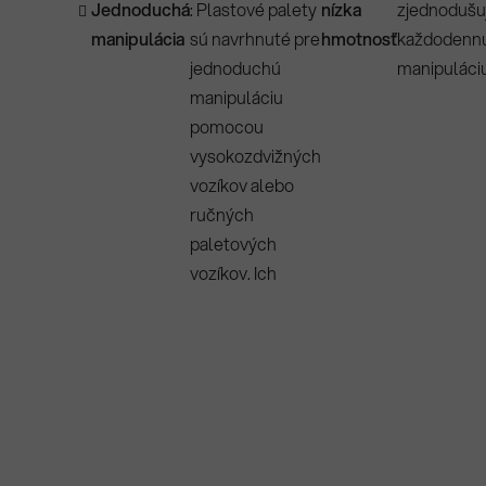
Jednoduchá
: Plastové palety
nízka
zjednodušu
manipulácia
sú navrhnuté pre
hmotnosť
každodenn
jednoduchú
manipuláciu
manipuláciu
pomocou
vysokozdvižných
vozíkov alebo
ručných
paletových
vozíkov. Ich