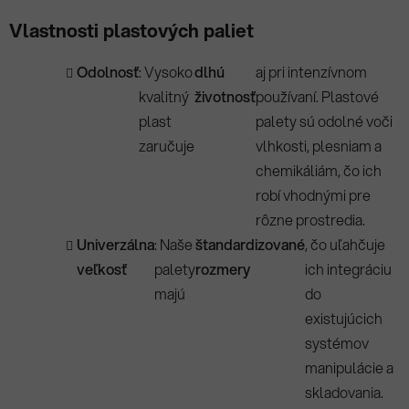
Vlastnosti plastových paliet
Odolnosť
: Vysoko
dlhú
aj pri intenzívnom
kvalitný
životnosť
používaní. Plastové
plast
palety sú odolné voči
zaručuje
vlhkosti, plesniam a
chemikáliám, čo ich
robí vhodnými pre
rôzne prostredia.
Univerzálna
: Naše
štandardizované
, čo uľahčuje
veľkosť
palety
rozmery
ich integráciu
majú
do
existujúcich
systémov
manipulácie a
skladovania.