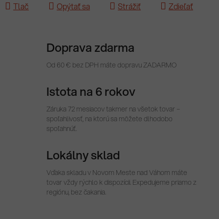
Tlač
Opýtať sa
Strážiť
Zdieľať
Doprava zdarma
Od 60 € bez DPH máte dopravu ZADARMO
Istota na 6 rokov
Záruka 72 mesiacov takmer na všetok tovar –
spoľahlivosť, na ktorú sa môžete dlhodobo
spoľahnúť.
Lokálny sklad
Vďaka skladu v Novom Meste nad Váhom máte
tovar vždy rýchlo k dispozícii. Expedujeme priamo z
regiónu, bez čakania.