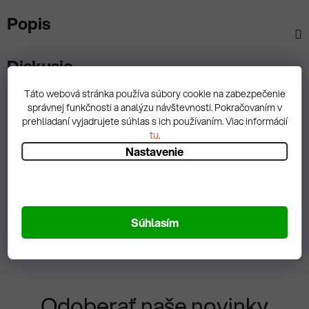
Popis
Diskusia
Táto webová stránka používa súbory cookie na zabezpečenie
správnej funkčnosti a analýzu návštevnosti. Pokračovaním v
prehliadaní vyjadrujete súhlas s ich používaním. Viac informácií
tu
.
Spätná väzba
Nastavenie
Zobrazit hodnotenie
Súhlasím
Odoberať naše novinky