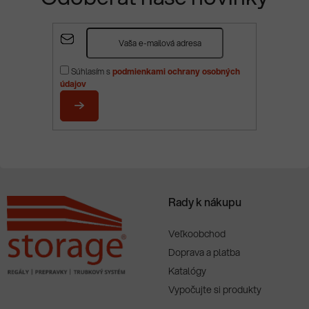
Z
á
p
Súhlasím s
podmienkami ochrany osobných
ä
údajov
t
i
PRIHLÁSIŤ
e
SA
Rady k nákupu
Veľkoobchod
Doprava a platba
Katalógy
Vypočujte si produkty