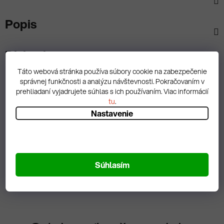
Popis
Diskusia
Táto webová stránka používa súbory cookie na zabezpečenie
správnej funkčnosti a analýzu návštevnosti. Pokračovaním v
prehliadaní vyjadrujete súhlas s ich používaním. Viac informácií
tu
.
Nastavenie
Spätná väzba
Zobrazit hodnotenie
Súhlasím