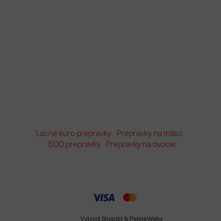
Lacné euro prepravky
Prepravky na mäso
ECO prepravky
Prepravky na ovocie
Vytvoril Shoptet
&
PekneWeby