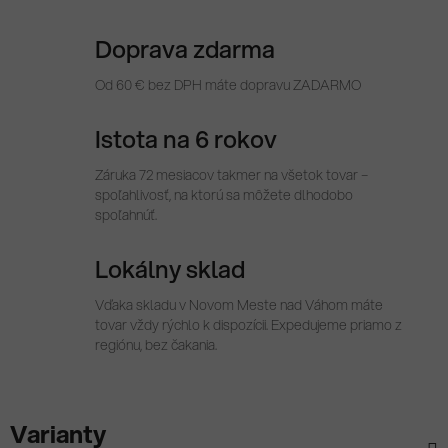
Doprava zdarma
Od 60 € bez DPH máte dopravu ZADARMO
Istota na 6 rokov
Záruka 72 mesiacov takmer na všetok tovar –
spoľahlivosť, na ktorú sa môžete dlhodobo
spoľahnúť.
Lokálny sklad
Vďaka skladu v Novom Meste nad Váhom máte
tovar vždy rýchlo k dispozícii. Expedujeme priamo z
regiónu, bez čakania.
Varianty