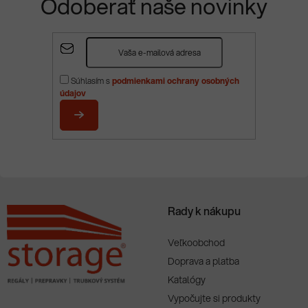
Odoberať naše novinky
Z
á
p
Súhlasím s
podmienkami ochrany osobných
ä
údajov
t
i
PRIHLÁSIŤ
e
SA
Rady k nákupu
Veľkoobchod
Doprava a platba
Katalógy
Vypočujte si produkty