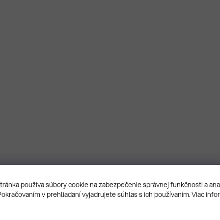
ránka používa súbory cookie na zabezpečenie správnej funkčnosti a an
Pokračovaním v prehliadaní vyjadrujete súhlas s ich používaním. Viac info