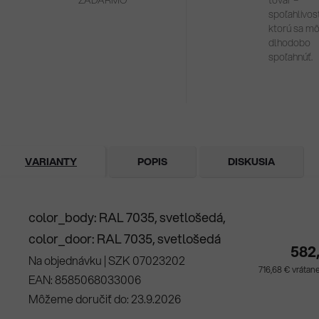
ZADARMO
tovar –
spoľahlivosť
ktorú sa m
dlhodobo
spoľahnúť.
VARIANTY
POPIS
DISKUSIA
color_body: RAL 7035, svetlošedá,
color_door: RAL 7035, svetlošedá
582
Na objednávku
| SZK 07023202
716,68 € vráta
EAN:
8585068033006
Môžeme doručiť do:
23.9.2026