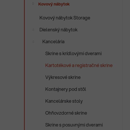
e
Kovový nábytok
n
e
Kovový nábytok Storage
l
Dielenský nábytok
Kancelária
Skrine s krídlovými dverami
Kartotékové a registračné skrine
Výkresové skrine
Kontajnery pod stôl
Kancelárske stoly
Ohňovzdorné skrine
Skrine s posuvnými dverami