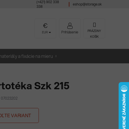
(+421) 902 338
eshop@storage.sk
338
NÁKUPNÝ
PRÁZDNY
Prihlásenie
EUR
KOŠÍK
KOŠÍK
ateriály a fixácie na mieru
totéka Szk 215
K 07023202
OĽTE VARIANT