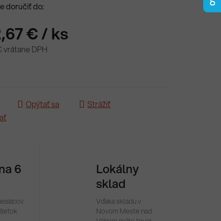
 doručiť do:
,67 €
/ ks
€ vrátane DPH
ová cena:
Opýtať sa
Strážiť
ať
 na 6
Lokálny
sklad
mesiacov
Vďaka skladu v
všetok
Novom Meste nad