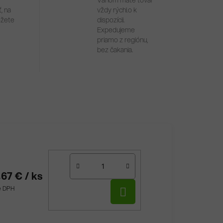
Váhom máte tovar
, na
vždy rýchlo k
ôžete
dispozícii.
Expedujeme
priamo z regiónu,
bez čakania.
,67 €
/ ks
DO
ne DPH
KOŠÍKA