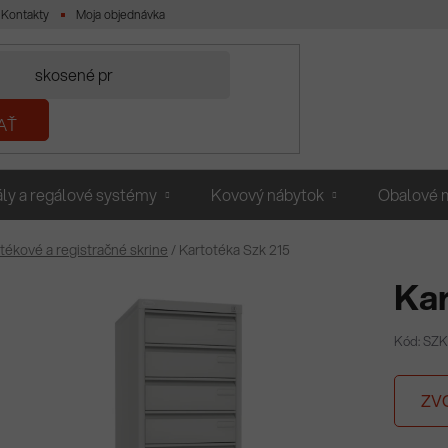
Kontakty
Moja objednávka
AŤ
ly a regálové systémy
Kovový nábytok
Obalové m
tékové a registračné skrine
/
Kartotéka Szk 215
Kar
Kód: SZ
ZV