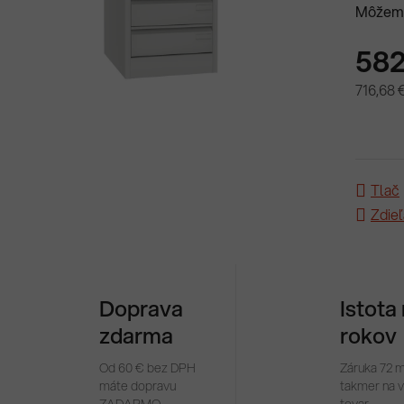
Môžeme
582
716,68 
Jednotk
Tlač
Zdieľ
Doprava
Istota
zdarma
rokov
Od 60 € bez DPH
Záruka 72 
máte dopravu
takmer na 