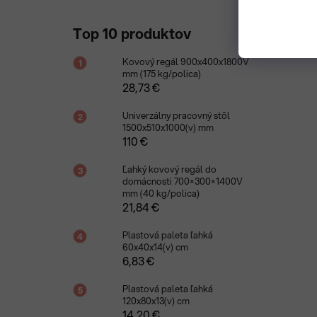
Top 10 produktov
Kovový regál 900x400x1800V
mm (175 kg/polica)
28,73 €
Univerzálny pracovný stôl
1500x510x1000(v) mm
110 €
Ľahký kovový regál do
domácnosti 700×300×1400V
mm (40 kg/polica)
21,84 €
Plastová paleta ľahká
60x40x14(v) cm
6,83 €
Plastová paleta ľahká
120x80x13(v) cm
14,20 €