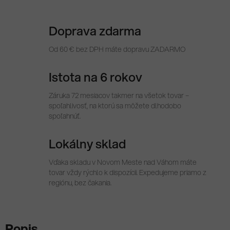
Doprava zdarma
Od 60 € bez DPH máte dopravu ZADARMO
Istota na 6 rokov
Záruka 72 mesiacov takmer na všetok tovar –
spoľahlivosť, na ktorú sa môžete dlhodobo
spoľahnúť.
Lokálny sklad
Vďaka skladu v Novom Meste nad Váhom máte
tovar vždy rýchlo k dispozícii. Expedujeme priamo z
regiónu, bez čakania.
Popis