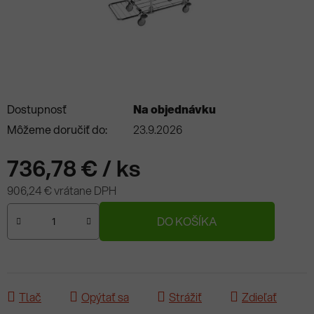
Dostupnosť
Na objednávku
Môžeme doručiť do:
23.9.2026
736,78 €
/ ks
906,24 € vrátane DPH
Jednotková cena:
DO KOŠÍKA
Tlač
Opýtať sa
Strážiť
Zdieľať