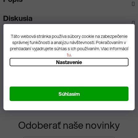
Diskusia
Táto webová stránka používa súbory cookie na zabezpečenie
správnej funkčnosti a analýzu návštevnosti. Pokračovaním v
prehliadaní vyjadrujete súhlas s ich používaním. Viac informácií
Spätná väzba
tu
.
Nastavenie
Zobrazit hodnotenie
Súhlasím
Odoberať naše novinky