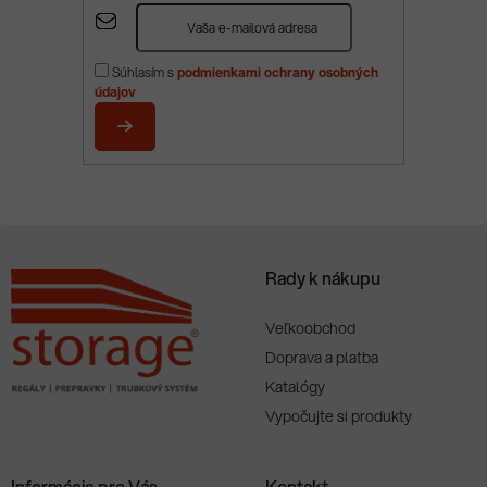
Z
á
p
Súhlasím s
podmienkami ochrany osobných
ä
údajov
t
i
PRIHLÁSIŤ
e
SA
Rady k nákupu
Veľkoobchod
Doprava a platba
Katalógy
Vypočujte si produkty
Informácie pre Vás
Kontakt