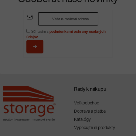
Z
á
p
Súhlasím s
podmienkami ochrany osobných
ä
údajov
t
i
PRIHLÁSIŤ
e
SA
Rady k nákupu
Veľkoobchod
Doprava a platba
Katalógy
Vypočujte si produkty