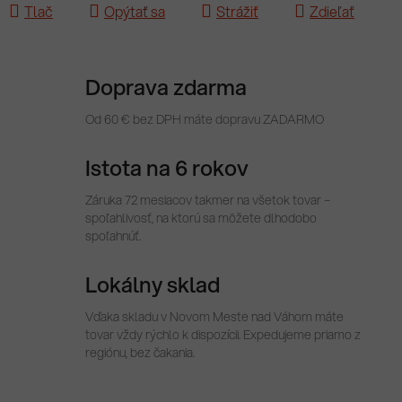
Tlač
Opýtať sa
Strážiť
Zdieľať
Doprava zdarma
Od 60 € bez DPH máte dopravu ZADARMO
Istota na 6 rokov
Záruka 72 mesiacov takmer na všetok tovar –
spoľahlivosť, na ktorú sa môžete dlhodobo
spoľahnúť.
Lokálny sklad
Vďaka skladu v Novom Meste nad Váhom máte
tovar vždy rýchlo k dispozícii. Expedujeme priamo z
regiónu, bez čakania.