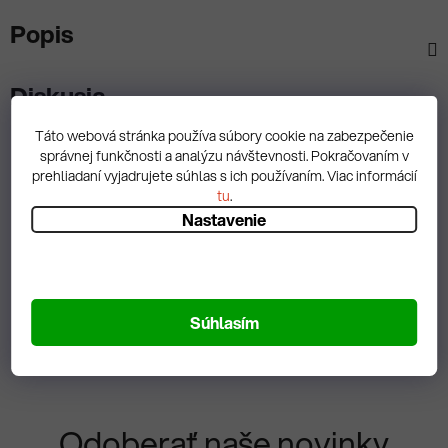
Popis
Diskusia
Táto webová stránka používa súbory cookie na zabezpečenie
správnej funkčnosti a analýzu návštevnosti. Pokračovaním v
prehliadaní vyjadrujete súhlas s ich používaním. Viac informácií
tu
.
Spätná väzba
Nastavenie
Zobrazit hodnotenie
Súhlasím
Odoberať naše novinky