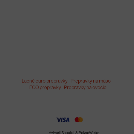
Lacné euro prepravky
Prepravky na mäso
ECO prepravky
Prepravky na ovocie
Vytvoril Shoptet
&
PekneWeby