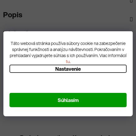
Popis
Diskusia
Táto webová stránka používa súbory cookie na zabezpečenie
správnej funkčnosti a analýzu návštevnosti. Pokračovaním v
prehliadaní vyjadrujete súhlas s ich používaním. Viac informácií
tu
.
Nastavenie
Spätná väzba
Zobrazit hodnotenie
Súhlasím