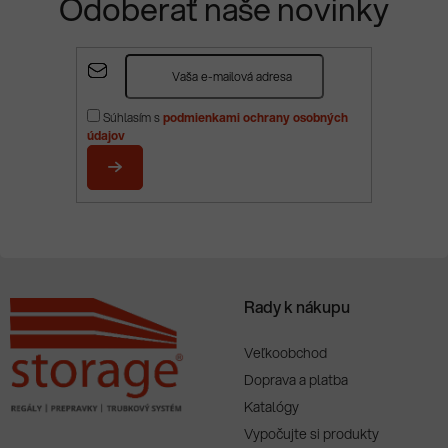
Odoberať naše novinky
Z
á
p
Súhlasím s
podmienkami ochrany osobných
ä
údajov
t
i
PRIHLÁSIŤ
e
SA
Rady k nákupu
Veľkoobchod
Doprava a platba
Katalógy
Vypočujte si produkty