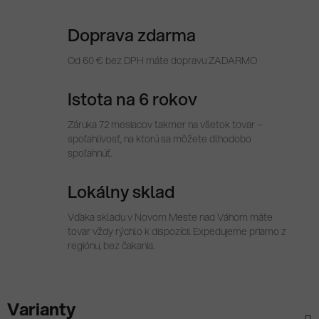
Doprava zdarma
Od 60 € bez DPH máte dopravu ZADARMO
Istota na 6 rokov
Záruka 72 mesiacov takmer na všetok tovar –
spoľahlivosť, na ktorú sa môžete dlhodobo
spoľahnúť.
Lokálny sklad
Vďaka skladu v Novom Meste nad Váhom máte
tovar vždy rýchlo k dispozícii. Expedujeme priamo z
regiónu, bez čakania.
Varianty