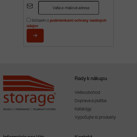
Z
á
p
Súhlasím s
podmienkami ochrany osobných
ä
údajov
t
i
PRIHLÁSIŤ
e
SA
Rady k nákupu
Veľkoobchod
Doprava a platba
Katalógy
Vypočujte si produkty
Informácie pre Vás
Kontakt