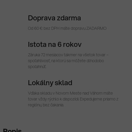
Doprava zdarma
Od 60 € bez DPH máte dopravu ZADARMO
Istota na 6 rokov
Záruka 72 mesiacov takmer na všetok tovar –
spoľahlivosť, na ktorú sa môžete dlhodobo
spoľahnúť.
Lokálny sklad
Vďaka skladu v Novom Meste nad Váhom máte
tovar vždy rýchlo k dispozícii. Expedujeme priamo z
regiónu, bez čakania.
Popis