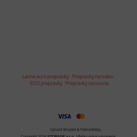
Lacné euro prepravky
Prepravky na mäso
ECO prepravky
Prepravky na ovocie
Vytvoril Shoptet
&
PekneWeby
Copyright 2026
STORAGE, s.r.o.
. Všetky práva vyhradené.