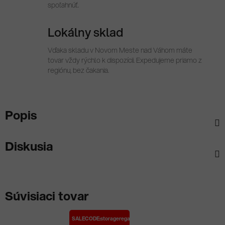
spoľahnúť.
Lokálny sklad
Vďaka skladu v Novom Meste nad Váhom máte
tovar vždy rýchlo k dispozícii. Expedujeme priamo z
regiónu, bez čakania.
Popis
Diskusia
Súvisiaci tovar
SALECODE:storageregale:10:%