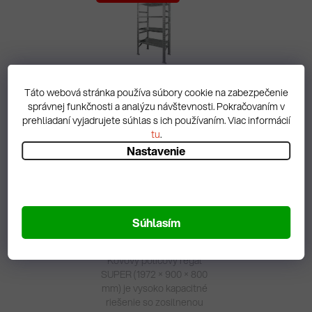
Táto webová stránka používa súbory cookie na zabezpečenie
Policový regál so 4
správnej funkčnosti a analýzu návštevnosti. Pokračovaním v
policami, 900x800x1972v
prehliadaní vyjadrujete súhlas s ich používaním. Viac informácií
mm
tu
.
149,49 € vrátane DPH
Nastavenie
121,54 €
DO KOŠÍKA
Súhlasím
Naskladníme do 7 dní
Kovový policový regál
SUPER (1972 × 900 × 800
mm) je vysoko kapacitné
riešenie so zosilnenou