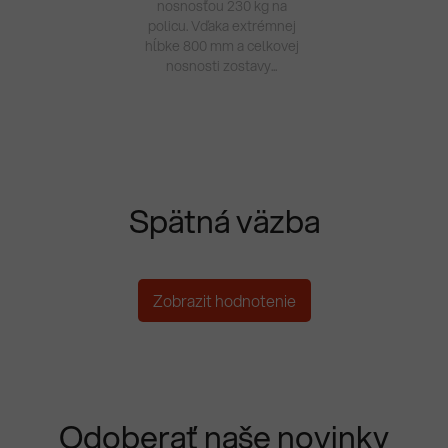
nosnosťou 230 kg na
policu. Vďaka extrémnej
hĺbke 800 mm a celkovej
nosnosti zostavy...
Spätná väzba
Zobrazit hodnotenie
Odoberať naše novinky