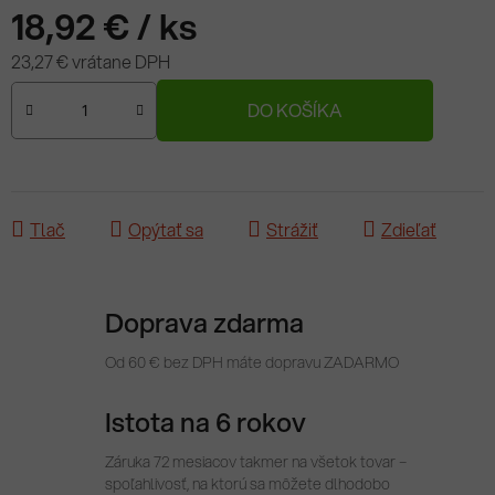
18,92 €
/ ks
23,27 € vrátane DPH
Jednotková cena:
DO KOŠÍKA
Tlač
Opýtať sa
Strážiť
Zdieľať
Doprava zdarma
Od 60 € bez DPH máte dopravu ZADARMO
Istota na 6 rokov
Záruka 72 mesiacov takmer na všetok tovar –
spoľahlivosť, na ktorú sa môžete dlhodobo