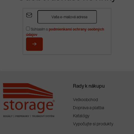
Z
á
p
Súhlasím s
podmienkami ochrany osobných
ä
údajov
t
i
PRIHLÁSIŤ
e
SA
Rady k nákupu
Veľkoobchod
Doprava a platba
Katalógy
Vypočujte si produkty